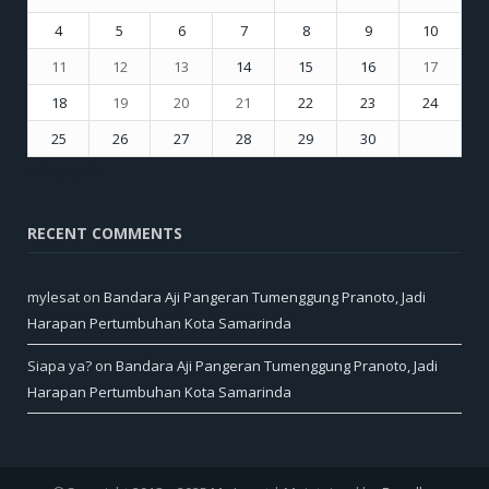
4
5
6
7
8
9
10
11
12
13
14
15
16
17
18
19
20
21
22
23
24
25
26
27
28
29
30
« May
Jul »
RECENT COMMENTS
mylesat
on
Bandara Aji Pangeran Tumenggung Pranoto, Jadi
Harapan Pertumbuhan Kota Samarinda
Siapa ya?
on
Bandara Aji Pangeran Tumenggung Pranoto, Jadi
Harapan Pertumbuhan Kota Samarinda