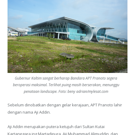
Gubernur Kaltim sangat berharap Bandara APT Pranoto segera
beroperasi maksimal. Terlihat puing masih berserakan, menunggu
penataan landscape. Foto: beny adrian/mylesat.com
Sebelum dinobatkan dengan gelar kerajaan, APT Pranoto lahir
dengan nama Aji Addin.
Aji Addin merupakan putera ketujuh dari Sultan Kutai
Kartanegara ing Martadipura, Aji Muhammad Alimuddin, dan