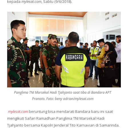
kepada
mylesat.com
, Sabtu (9/6/2018).
Panglima TNI Marsekal Hadi Tjahjanto saat tiba di Bandara APT
Pranoto. Foto: beny adrian/mylesat.com
mylesat.com
beruntung bisa mendarati Bandara baru ini saat
mengikuti Safari Ramadhan Panglima TNI Marsekal Hadi
Tjahjanto bersama Kapolri Jenderal Tito Karnavian di Samarinda.