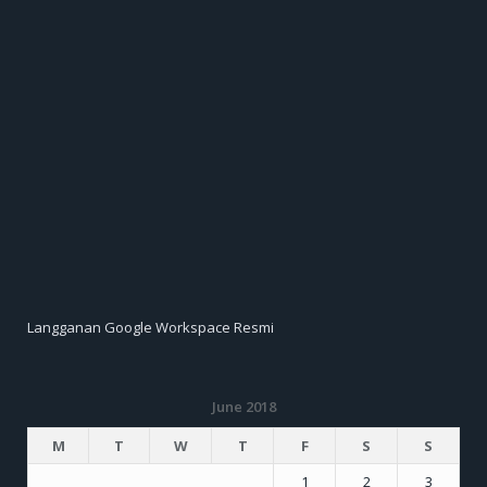
Langganan Google Workspace Resmi
June 2018
M
T
W
T
F
S
S
1
2
3