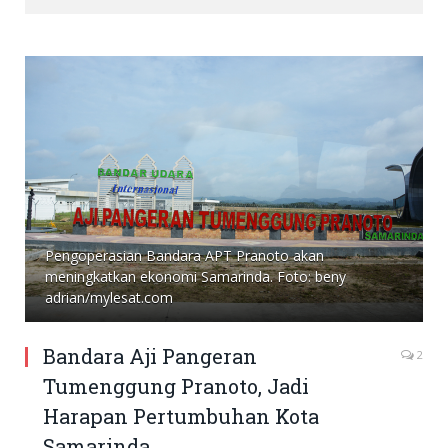
Pengoperasian Bandara APT Pranoto akan
meningkatkan ekonomi Samarinda. Foto: beny
adrian/mylesat.com
Bandara Aji Pangeran
2
Tumenggung Pranoto, Jadi
Harapan Pertumbuhan Kota
Samarinda