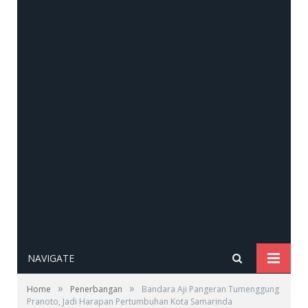
NAVIGATE
»
»
Home
Penerbangan
Bandara Aji Pangeran Tumenggung
Pranoto, Jadi Harapan Pertumbuhan Kota Samarinda