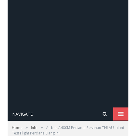
NAVIGATE
»
»
Home
Info
Airbus A400M Pertama Pesanan TNI AU Jalani
Test Flight Perdana Siang Ini