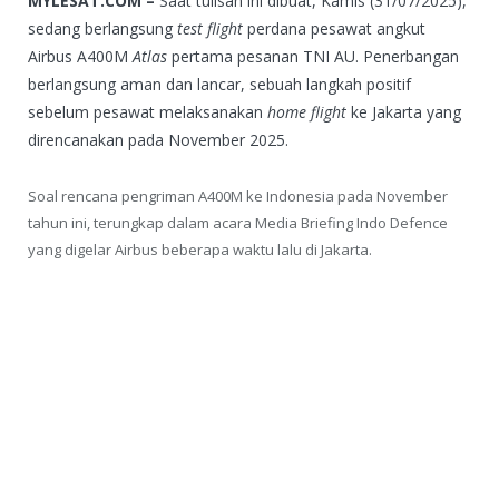
MYLESAT.COM –
Saat tulisan ini dibuat, Kamis (31/07/2025),
sedang berlangsung
test flight
perdana pesawat angkut
Airbus A400M
Atlas
pertama pesanan TNI AU. Penerbangan
berlangsung aman dan lancar, sebuah langkah positif
sebelum pesawat melaksanakan
home flight
ke Jakarta yang
direncanakan pada November 2025.
Soal rencana pengriman A400M ke Indonesia pada November
tahun ini, terungkap dalam acara Media Briefing Indo Defence
yang digelar Airbus beberapa waktu lalu di Jakarta.