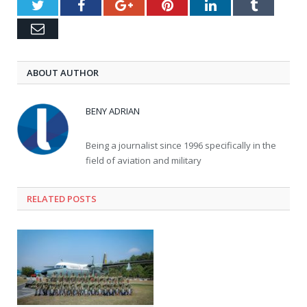
Twitter
Facebook
Google+
Pinterest
LinkedIn
Tumblr
Email
ABOUT AUTHOR
BENY ADRIAN
Being a journalist since 1996 specifically in the
field of aviation and military
RELATED
POSTS