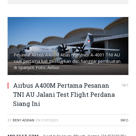
Pesawat Airbus A400M Atlas registrasi A-4001 TNI AU
saat pertama kali dikeluarkan dari hanggar pembuatan
di Spanyol. Foto: Airbus
Airbus A400M Pertama Pesanan
0
TNI AU Jalani Test Flight Perdana
Siang Ini
BY
BENY ADRIAN
ON
31/07/2025
INFO