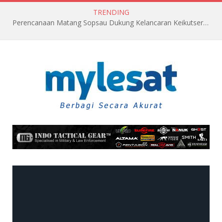
TRENDING
Perencanaan Matang Sopsau Dukung Kelancaran Keikutsertaan TNI AU di Pitch Black 2026