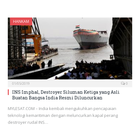
HANKAM
01/05/2019
0
INS Imphal, Destroyer Siluman Ketiga yang Asli
Buatan Bangsa India Resmi Diluncurkan
MYLESAT.COM – India kembali mengukuhkan pencapaian
teknologi kemaritiman dengan meluncurkan kapal perang
destroyer rudal INS…