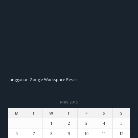
Langganan Google Workspace Resmi
May 2019
M
T
W
T
F
S
S
1
2
3
4
5
6
7
8
9
10
11
12