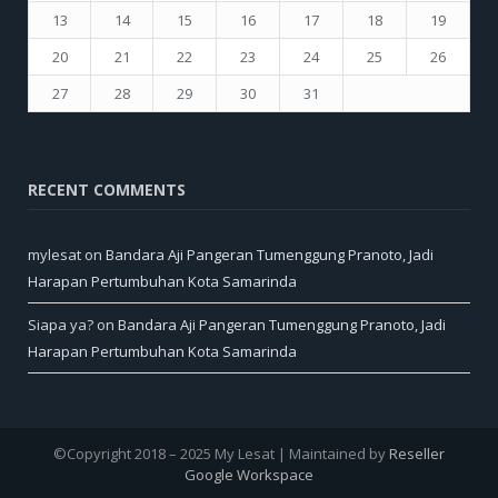
13
14
15
16
17
18
19
20
21
22
23
24
25
26
27
28
29
30
31
« Apr
Jun »
RECENT COMMENTS
mylesat
on
Bandara Aji Pangeran Tumenggung Pranoto, Jadi
Harapan Pertumbuhan Kota Samarinda
Siapa ya?
on
Bandara Aji Pangeran Tumenggung Pranoto, Jadi
Harapan Pertumbuhan Kota Samarinda
©Copyright 2018 – 2025 My Lesat | Maintained by
Reseller
Google Workspace