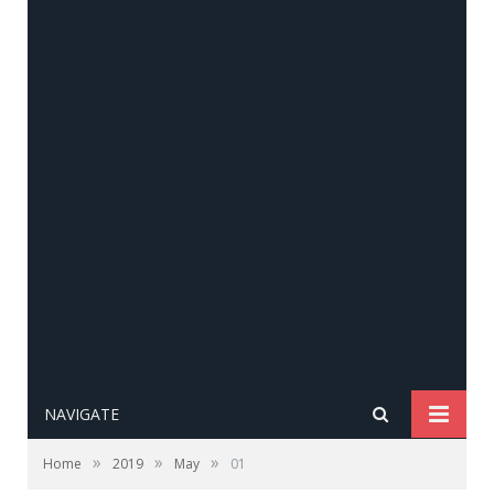
NAVIGATE
»
»
»
Home
2019
May
01