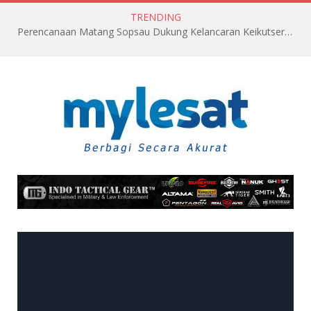
TRENDING
Perencanaan Matang Sopsau Dukung Kelancaran Keikutsertaan TNI AU di Pitch Black 2026