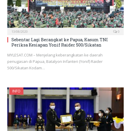
13/08/2020
0
Sebentar Lagi Berangkat ke Papua, Kasum TNI
Periksa Kesiapan Yonif Raider 500/Sikatan
MYLESAT.COM – Menjelang keberangkatan ke daerah
penugasan di Papua, Batalyon Infanteri (Yonif) Raider
500/Sikatan Kodam…
INFO