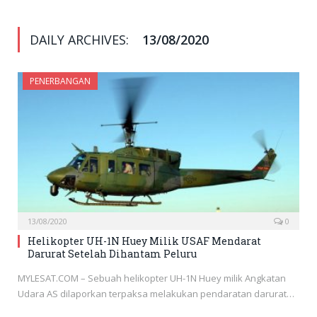
DAILY ARCHIVES:
13/08/2020
PENERBANGAN
13/08/2020
0
Helikopter UH-1N Huey Milik USAF Mendarat
Darurat Setelah Dihantam Peluru
MYLESAT.COM – Sebuah helikopter UH-1N Huey milik Angkatan
Udara AS dilaporkan terpaksa melakukan pendaratan darurat…