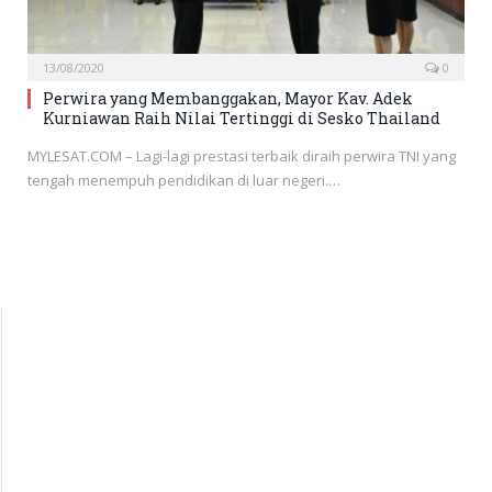
13/08/2020
0
Perwira yang Membanggakan, Mayor Kav. Adek
Kurniawan Raih Nilai Tertinggi di Sesko Thailand
MYLESAT.COM – Lagi-lagi prestasi terbaik diraih perwira TNI yang
tengah menempuh pendidikan di luar negeri.…