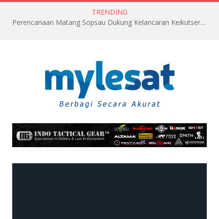
TRENDING
Perencanaan Matang Sopsau Dukung Kelancaran Keikutsertaan TNI AU di Pitch Black 2026