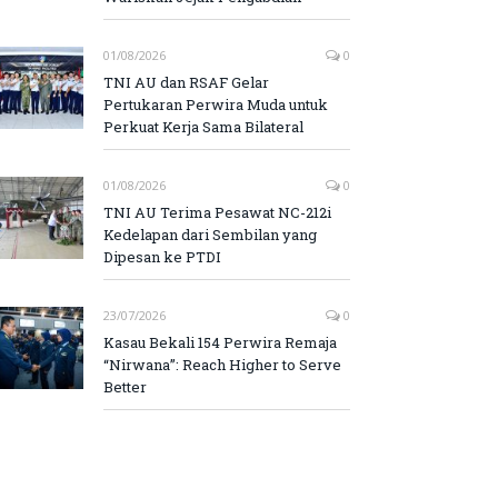
01/08/2026
0
TNI AU dan RSAF Gelar
Pertukaran Perwira Muda untuk
Perkuat Kerja Sama Bilateral
01/08/2026
0
TNI AU Terima Pesawat NC-212i
Kedelapan dari Sembilan yang
Dipesan ke PTDI
23/07/2026
0
Kasau Bekali 154 Perwira Remaja
“Nirwana”: Reach Higher to Serve
Better