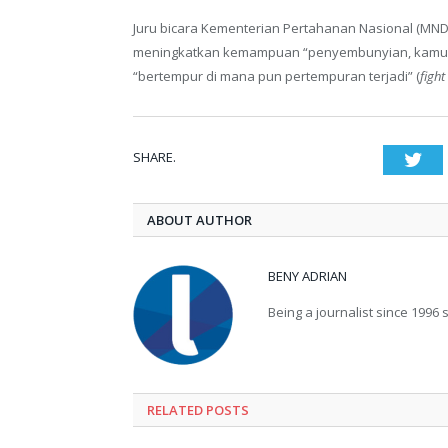
Juru bicara Kementerian Pertahanan Nasional (MND
meningkatkan kemampuan “penyembunyian, kamufl
“bertempur di mana pun pertempuran terjadi” (
fight
SHARE.
Twi
ABOUT AUTHOR
BENY ADRIAN
Being a journalist since 1996 sp
RELATED
POSTS