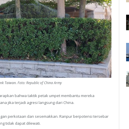
ank Taiwan. Foto: Republic of China Army
gharapkan bahwa taktik petak umpet membantu mereka
 jika terjadi agresi langsung dari China.
ungan perkotaan dan sesemakkan. Ranpur berpotensi tersebar
g tidak dapat dilewati.