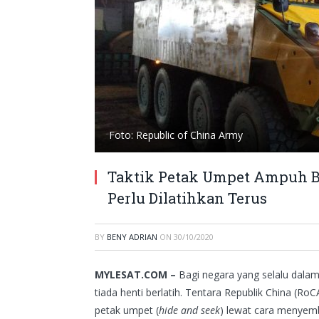
Foto: Republic of China Army
Taktik Petak Umpet Ampuh Ba
Perlu Dilatihkan Terus
BY
BENY ADRIAN
ON
30/10/2020
MYLESAT.COM –
Bagi negara yang selalu dalam
tiada henti berlatih. Tentara Republik China (
petak umpet (
hide and seek
) lewat cara menyemb