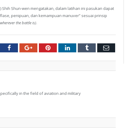
) Shih Shun-wen mengatakan, dalam latihan ini pasukan dapat
ase, penipuan, dan kemampuan manuver” sesuai prinsip
 wherever the battle is)
.
tter
Facebook
Google+
Pinterest
LinkedIn
Tumblr
Email
ecifically in the field of aviation and military