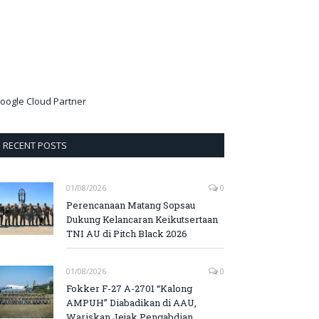
oogle Cloud Partner
RECENT POSTS
01/08/2026
0
Perencanaan Matang Sopsau
Dukung Kelancaran Keikutsertaan
TNI AU di Pitch Black 2026
01/08/2026
0
Fokker F-27 A-2701 “Kalong
AMPUH” Diabadikan di AAU,
Wariskan Jejak Pengabdian