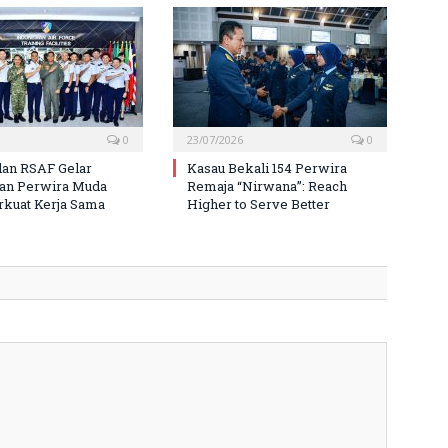
0
23/07/2026
0
an RSAF Gelar
Kasau Bekali 154 Perwira
ran Perwira Muda
Remaja “Nirwana”: Reach
rkuat Kerja Sama
Higher to Serve Better