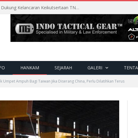
Perencanaan Matang Sopsau Dukung Kelancaran Keikutsertaan TNI AU di Pitch Black 2026
FO
HANKAM
SEJARAH
GALERI
TENTA
ak Umpet Ampuh Bagi Taiwan Jika Diserang China, Perlu Dilatihkan Terus