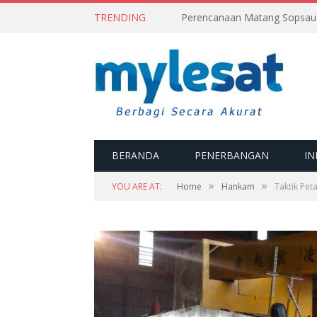
TRENDING
BERANDA
PENERBANGAN
IN
»
»
YOU ARE AT:
Home
Hankam
Taktik Pet