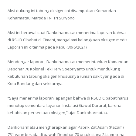
Aksi dukung ini tabung oksigen ini disampaikan Komandan
Koharmatau Marsda TNI Tri Suryono.
Aksi ini berawal saat Dankoharmatau menerima laporan bahwa
di RSUD Cibabat di Cimahi, mengalami kelangkaan oksigen medis.
Laporan ini diterima pada Rabu (30/6/2021).
Mendengar laporan, Dankoharmatau memerintahkan Komandan
Depohar 70 Kolonel Tek Hery Soepriyanto untuk mendukung
kebutuhan tabung oksigen khususnya rumah sakit yang ada di
Kota Bandung dan sekitarnya.
“Saya menerima laporan lapangan bahwa di RSUD Cibabat harus
menutup sementara layanan Instalasi Gawat Darurat, karena
kehabisan persediaan oksigen,” ujar Dankoharmatau.
Dankoharmatau mengharapkan agar Pabrik Zat Asam (Pazam)
731 yang berada di bawah Depohar 70 untuk siaga 24 jam guna