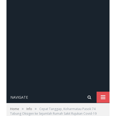
NAVIGATE
»
»
Home
Info
Cepat Tanggap, Koharmatau Pasok 74
Tabung Oksigen ke Sejumlah Rumah Sakit Rujukan Covid-19