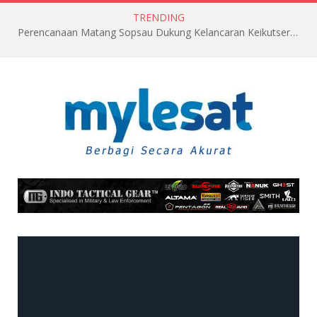
TRENDING
Perencanaan Matang Sopsau Dukung Kelancaran Keikutsertaan TNI AU di Pitch Black 2026