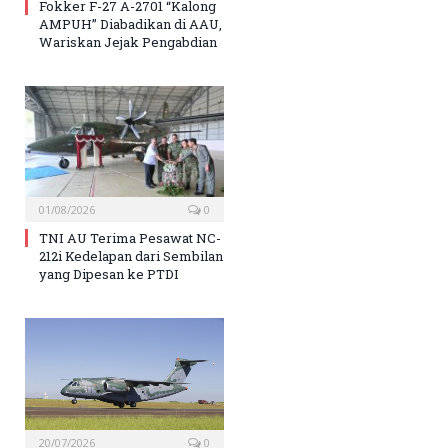
Fokker F-27 A-2701 “Kalong
AMPUH” Diabadikan di AAU,
Wariskan Jejak Pengabdian
01/08/2026
0
TNI AU Terima Pesawat NC-
212i Kedelapan dari Sembilan
yang Dipesan ke PTDI
20/07/2026
0