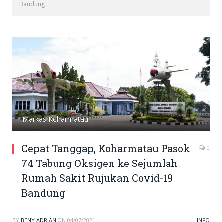
Bandung
Markas Koharmatau
Cepat Tanggap, Koharmatau Pasok
0
74 Tabung Oksigen ke Sejumlah
Rumah Sakit Rujukan Covid-19
Bandung
BY
BENY ADRIAN
ON
04/07/2021
INFO