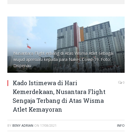
Nusantara Flight erbang di Atas Wisma Atlet sebagai
wujud apresiasi kepada para Nakes Covid-19. Foto:
Dispenau
Kado Istimewa di Hari
0
Kemerdekaan, Nusantara Flight
Sengaja Terbang di Atas Wisma
Atlet Kemayoran
BY
BENY ADRIAN
ON
17/08/2021
INFO