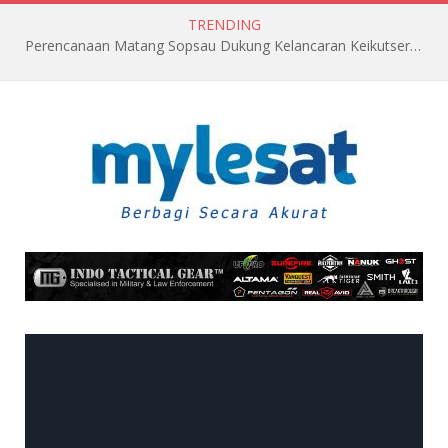
TRENDING
Perencanaan Matang Sopsau Dukung Kelancaran Keikutsertaan TNI AU di Pitch Black 2026