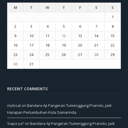
M
T
W
T
F
S
S
1
2
3
4
5
6
7
8
9
10
11
12
13
14
15
16
17
18
19
20
21
22
23
24
25
26
27
28
29
30
31
« Jul
Sep »
RECENT COMMENTS
mylesat
on
Bandara Aji Pangeran Tumenggung Pranoto, Jadi
Harapan Pertumbuhan Kota Samarinda
Siapa ya?
on
Bandara Aji Pangeran Tumenggung Pranoto, Jadi