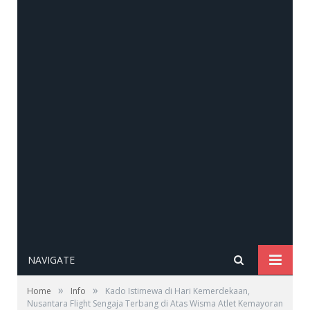
NAVIGATE
»
»
Home
Info
Kado Istimewa di Hari Kemerdekaan,
Nusantara Flight Sengaja Terbang di Atas Wisma Atlet Kemayoran