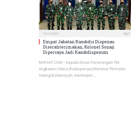
15/11/2021
0
Empat Jabatan Kasubdis Dispenau
Diserahterimakan, Kolonel Sonaji
Dipercaya Jadi Kasubdispenum
MYESAT.COM – Kepala Dinas Penerangan TNI
Angkatan Udara (Kadispenau) Marsma TNI Indan
Gilang Buldansyah, memimpin…