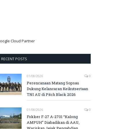
oogle Cloud Partner
RECENT POSTS
01/08/2026
0
Perencanaan Matang Sopsau
Dukung Kelancaran Keikutsertaan
TNI AU di Pitch Black 2026
01/08/2026
0
Fokker F-27 A-2701 “Kalong
AMPUH” Diabadikan di AAU,
Wariskan Jejak Pengabdian