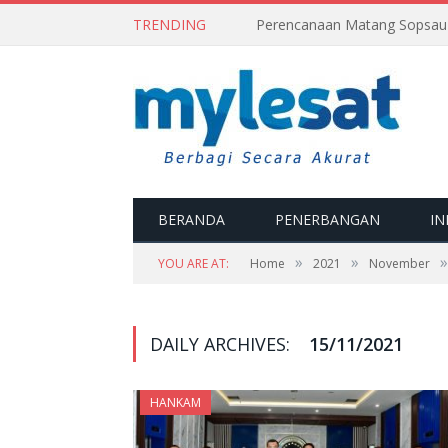
TRENDING
BERANDA
PENERBANGAN
IN
»
»
»
YOU ARE AT:
Home
2021
November
DAILY ARCHIVES:
15/11/2021
HANKAM