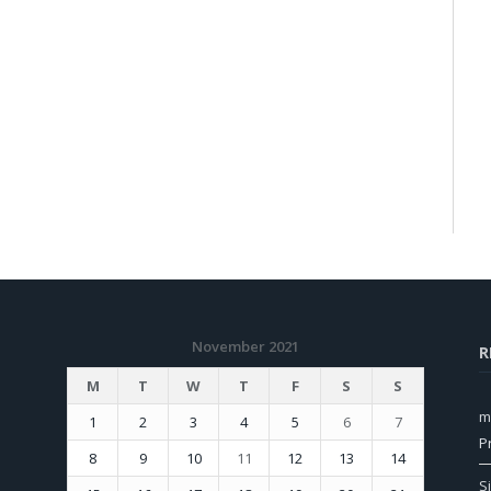
November 2021
R
M
T
W
T
F
S
S
m
1
2
3
4
5
6
7
P
8
9
10
11
12
13
14
S