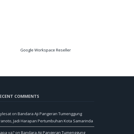
Google Workspace Reseller
ECENT COMMENTS
ylesat
on
Bandara Aji Pangeran Tumenggung
ranoto, Jadi Harapan Pertumbuhan Kota Samarinda
iapa ya?
on
Bandara Aji Pangeran Tumenggung