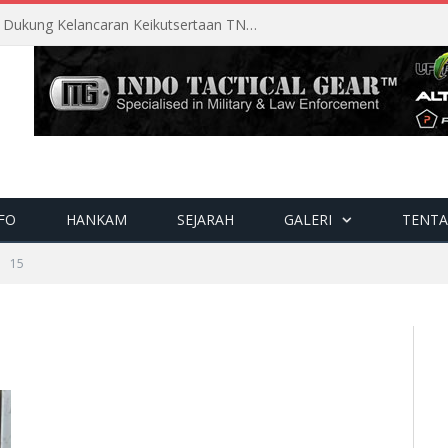
Perencanaan Matang Sopsau Dukung Kelancaran Keikutsertaan TNI AU di Pitch Black 2026
FO
HANKAM
SEJARAH
GALERI
TENTA
15