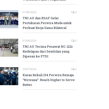
01/08/2026
0
TNI AU dan RSAF Gelar
Pertukaran Perwira Muda untuk
Perkuat Kerja Sama Bilateral
01/08/2026
0
TNI AU Terima Pesawat NC-212i
Kedelapan dari Sembilan yang
Dipesan ke PTDI
23/07/2026
0
Kasau Bekali 154 Perwira Remaja
“Nirwana”: Reach Higher to Serve
Better