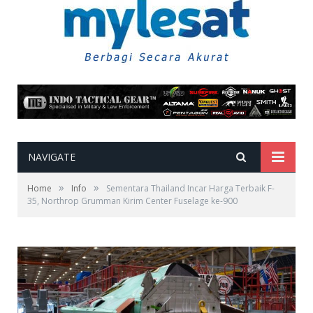
NAVIGATE
»
»
Home
Info
Sementara Thailand Incar Harga Terbaik F-
35, Northrop Grumman Kirim Center Fuselage ke-900