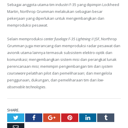
Sebagai anggota utama tim industri F-35 yang dipimpin Lockheed
Martin, Northrop Grumman melakukan sebagian besar
pekerjaan yang diperlukan untuk mengembangkan dan
memproduksi pesawat.
Selain memproduksi
center fuselage F-35 Lightning II
JSF, Northrop
Grumman juga merancang dan memproduksi radar pesawat dan
avionik utama lainnya termasuk subsistem elektro-optik dan
komunikasi; mengembangkan sistem misi dan perangkat lunak
perencanaan misi; memimpin pengembangan tim dari
system
courseware
pelatihan pilot dan pemeliharaan; dan mengelola
penggunaan, dukungan, dan pemeliharaan tim dari
low-
observable technologies
.
SHARE.
Twitter
Facebook
Google+
Pinterest
LinkedIn
Tumblr
Email