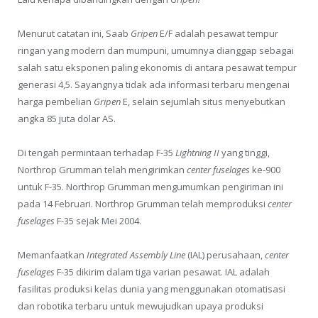
Menurut catatan ini, Saab
Gripen
E/F adalah pesawat tempur
ringan yang modern dan mumpuni, umumnya dianggap sebagai
salah satu eksponen paling ekonomis di antara pesawat tempur
generasi 4,5. Sayangnya tidak ada informasi terbaru mengenai
harga pembelian
Gripen
E, selain sejumlah situs menyebutkan
angka 85 juta dolar AS.
Di tengah permintaan terhadap F-35
Lightning II
yang tinggi,
Northrop Grumman telah mengirimkan
center fuselages
ke-900
untuk F-35. Northrop Grumman mengumumkan pengiriman ini
pada 14 Februari. Northrop Grumman telah memproduksi
center
fuselages
F-35 sejak Mei 2004.
Memanfaatkan
Integrated Assembly Line
(IAL) perusahaan,
center
fuselages
F-35 dikirim dalam tiga varian pesawat. IAL adalah
fasilitas produksi kelas dunia yang menggunakan otomatisasi
dan robotika terbaru untuk mewujudkan upaya produksi