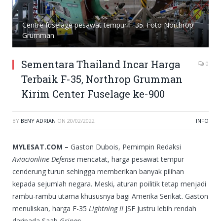
Centre fuselage pesawat tempur F-35. Foto Northrop
Grumman
Sementara Thailand Incar Harga
0
Terbaik F-35, Northrop Grumman
Kirim Center Fuselage ke-900
BY
BENY ADRIAN
ON
20/02/2022
INFO
MYLESAT.COM –
Gaston Dubois, Pemimpin Redaksi
Aviacionline Defense
mencatat, harga pesawat tempur
cenderung turun sehingga memberikan banyak pilihan
kepada sejumlah negara. Meski, aturan poilitik tetap menjadi
rambu-rambu utama khususnya bagi Amerika Serikat. Gaston
menuliskan, harga F-35
Lightning II
JSF justru lebih rendah
daripada Saab
Gripen
.