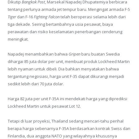
Dikutip
Bangkok Post
, Marsekal Napadej Dhupatemiya berbicara
tentang perlunya armada jet tempur baru. Mengingat armada F-5
Tiger
dan F-16
Fighting Falcon
telah beroperasi selama lebih dari
tiga dekade. Seiring bertambahnya usia pesawat, biaya
perawatan dan risiko keselamatan penerbangan cenderung
meningkat.
Napadej menambahkan bahwa
Gripen
baru buatan Swedia
dihargai 85 juta dolar per unit, membuat produk Lockheed Martin
lebih nyaman untuk dibeli. Dia bahkan menyatakan bahwa
tergantung negosiasi, harga unit F-35 dapat dikurangi menjadi
sedikit lebih dari 70 juta dolar.
Harga 82 juta per unit F-35A ini mendekati harga yang diprediksi
Lockheed Martin untuk pesawat Lot 12.
Tetapi di luar proyeksi, Thailand sedang mencari-tahu perihal
berapa harga sebenarnya F-35A berdasarkan kontrak Swiss dan
Finlandia, dua anggota NATO yang wilayahnya khususnya