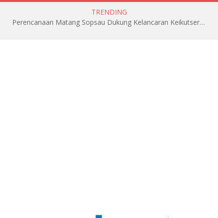
TRENDING
Perencanaan Matang Sopsau Dukung Kelancaran Keikutsertaan TNI AU di Pitch Black 2026