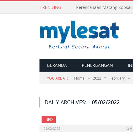
TRENDING
BERANDA
PENERBANGAN
IN
»
»
»
YOU ARE AT:
Home
2022
February
DAILY ARCHIVES:
05/02/2022
INFO
05/02/2022
0