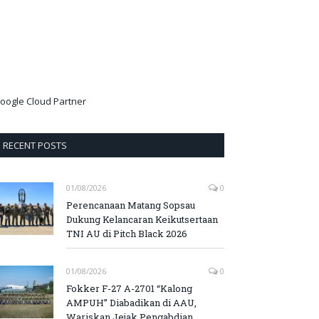
oogle Cloud Partner
RECENT POSTS
01/08/2026
0
Perencanaan Matang Sopsau
Dukung Kelancaran Keikutsertaan
TNI AU di Pitch Black 2026
01/08/2026
0
Fokker F-27 A-2701 “Kalong
AMPUH” Diabadikan di AAU,
Wariskan Jejak Pengabdian