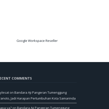
Google Workspace Reseller
ECENT COMMENTS
ylesat
on
Bandara Aji Pangeran Tumenggung
ranoto, Jadi Harapan Pertumbuhan Kota Samarinda
iapa ya?
on
Bandara Aji Pangeran Tumenggung