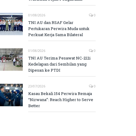
01/08/2026
0
TNI AU dan RSAF Gelar
Pertukaran Perwira Muda untuk
Perkuat Kerja Sama Bilateral
01/08/2026
0
TNI AU Terima Pesawat NC-212i
Kedelapan dari Sembilan yang
Dipesan ke PTDI
23/07/2026
0
Kasau Bekali 154 Perwira Remaja
“Nirwana”: Reach Higher to Serve
Better