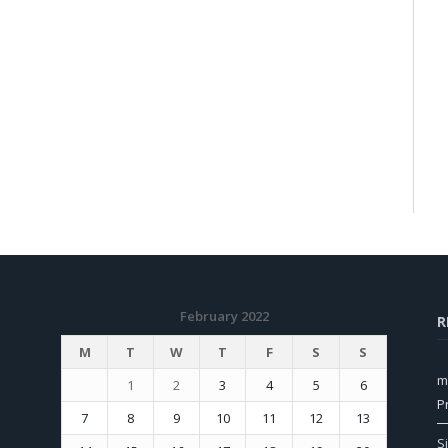
February 2022
R
M
T
W
T
F
S
S
m
1
2
3
4
5
6
P
7
8
9
10
11
12
13
S