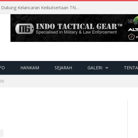
Perencanaan Matang Sopsau Dukung Kelancaran Keikutsertaan TNI AU di Pitch Black 2026
FO
HANKAM
SEJARAH
GALERI
TENTA
05