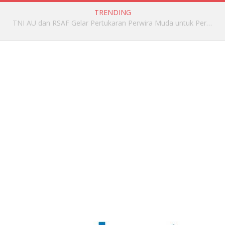
TRENDING
TNI AU Terima Pesawat NC-212i Kedelapan dari Sembilan yang Dipesan ke PTDI