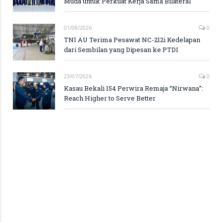
Muda untuk Perkuat Kerja Sama Bilateral
01/08/2026
0
TNI AU Terima Pesawat NC-212i Kedelapan
dari Sembilan yang Dipesan ke PTDI
23/07/2026
0
Kasau Bekali 154 Perwira Remaja “Nirwana”:
Reach Higher to Serve Better