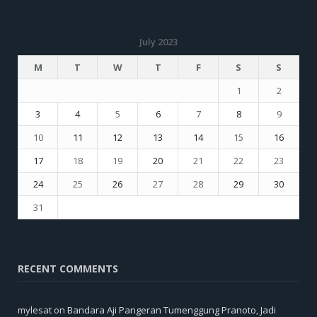
July 2023
M
T
W
T
F
S
S
1
2
3
4
5
6
7
8
9
10
11
12
13
14
15
16
17
18
19
20
21
22
23
24
25
26
27
28
29
30
31
« Jun
Aug »
RECENT COMMENTS
mylesat
on
Bandara Aji Pangeran Tumenggung Pranoto, Jadi