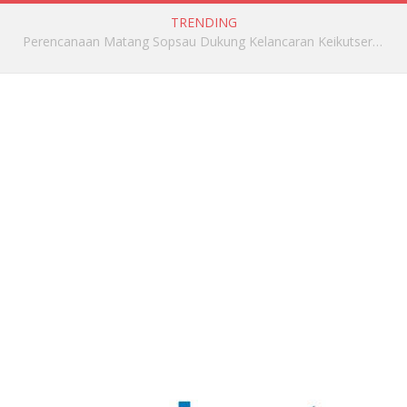
TRENDING
Fokker F-27 A-2701 “Kalong AMPUH” Diabadikan di AAU, Wariskan Jejak Pengabdian