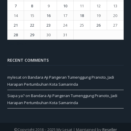
7
8
9
10
11
12
13
14
15
16
17
18
19
20
21
22
23
24
25
26
27
28
29
30
31
« Jul
Sep »
RECENT COMMENTS
mylesat
on
Bandara Aji Pangeran Tumenggung Pranoto, Jadi
Harapan Pertumbuhan Kota Samarinda
Siapa ya?
on
Bandara Aji Pangeran Tumenggung Pranoto, Jadi
Harapan Pertumbuhan Kota Samarinda
©Copyright 2018 – 2025 My Lesat | Maintained by
Reseller