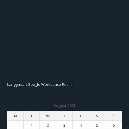
Langganan Google Workspace Resmi
August 2023
M
T
W
T
F
S
S
1
2
3
4
5
6