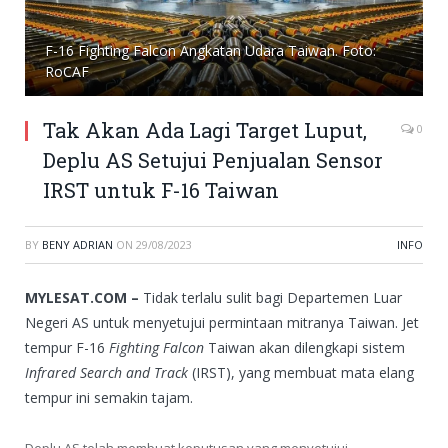
F-16 Fighting Falcon Angkatan Udara Taiwan. Foto:
RoCAF
Tak Akan Ada Lagi Target Luput,
0
Deplu AS Setujui Penjualan Sensor
IRST untuk F-16 Taiwan
BY
BENY ADRIAN
ON
29/08/2023
INFO
MYLESAT.COM –
Tidak terlalu sulit bagi Departemen Luar
Negeri AS untuk menyetujui permintaan mitranya Taiwan. Jet
tempur F-16
Fighting Falcon
Taiwan akan dilengkapi sistem
Infrared Search and Track
(IRST), yang membuat mata elang
tempur ini semakin tajam.
Deplu AS telah membuat keputusan yang menyetujui