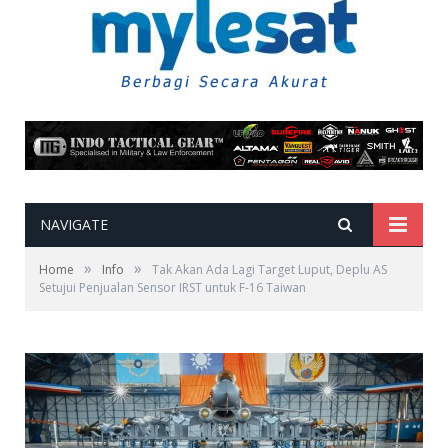
NAVIGATE
»
»
Home
Info
Tak Akan Ada Lagi Target Luput, Deplu AS
Setujui Penjualan Sensor IRST untuk F-16 Taiwan