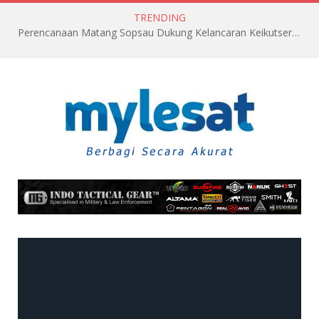
TRENDING
Perencanaan Matang Sopsau Dukung Kelancaran Keikutsertaan TNI AU di Pitch Black 2026