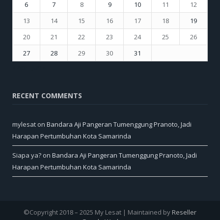
6
7
8
9
10
11
12
13
14
15
16
17
18
19
20
21
22
23
24
25
26
27
28
29
30
31
« Apr
Jun »
RECENT COMMENTS
mylesat
on
Bandara Aji Pangeran Tumenggung Pranoto, Jadi
Harapan Pertumbuhan Kota Samarinda
Siapa ya?
on
Bandara Aji Pangeran Tumenggung Pranoto, Jadi
Harapan Pertumbuhan Kota Samarinda
©Copyright 2018 – 2025 My Lesat | Maintained by
Reseller