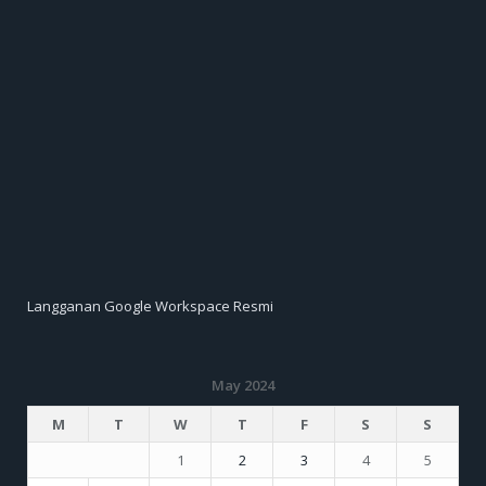
Langganan Google Workspace Resmi
May 2024
M
T
W
T
F
S
S
1
2
3
4
5