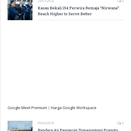
23/07/2026
0
Kasau Bekali 154 Perwira Remaja “Nirwana”:
Reach Higher to Serve Better
Google Meet Premium
|
Harga Google Workspace
09/06/2018
2
Bandara Aji Pangeran Tumenggung Pranoto,