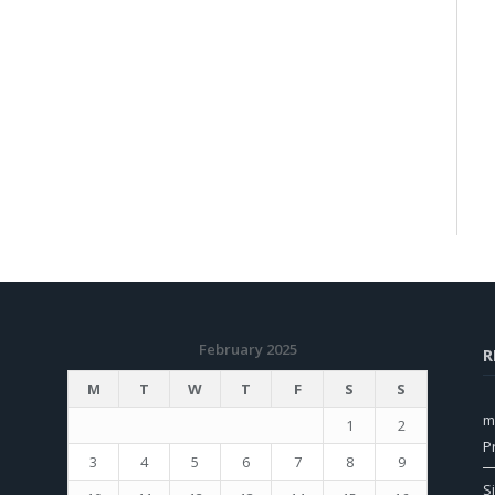
February 2025
R
M
T
W
T
F
S
S
m
1
2
P
3
4
5
6
7
8
9
S