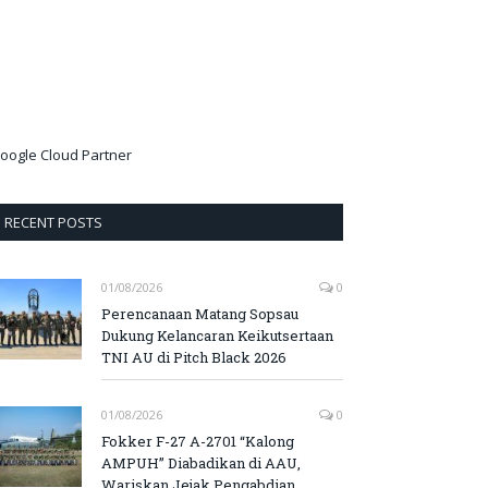
oogle Cloud Partner
RECENT POSTS
01/08/2026
0
Perencanaan Matang Sopsau
Dukung Kelancaran Keikutsertaan
TNI AU di Pitch Black 2026
01/08/2026
0
Fokker F-27 A-2701 “Kalong
AMPUH” Diabadikan di AAU,
Wariskan Jejak Pengabdian