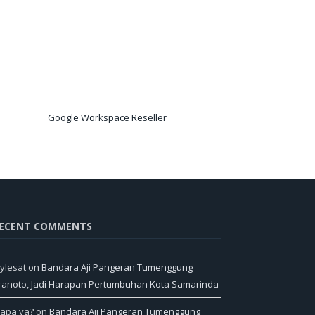
Google Workspace Reseller
ECENT COMMENTS
ylesat
on
Bandara Aji Pangeran Tumenggung
ranoto, Jadi Harapan Pertumbuhan Kota Samarinda
iapa ya?
on
Bandara Aji Pangeran Tumenggung