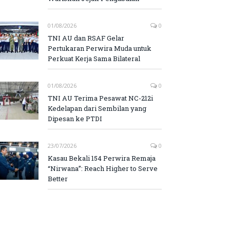
01/08/2026
0
TNI AU dan RSAF Gelar
Pertukaran Perwira Muda untuk
Perkuat Kerja Sama Bilateral
01/08/2026
0
TNI AU Terima Pesawat NC-212i
Kedelapan dari Sembilan yang
Dipesan ke PTDI
23/07/2026
0
Kasau Bekali 154 Perwira Remaja
“Nirwana”: Reach Higher to Serve
Better