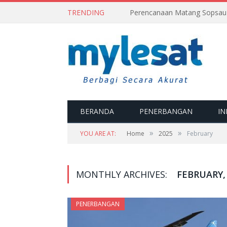
TRENDING
BERANDA
PENERBANGAN
IN
»
»
YOU ARE AT:
Home
2025
February
MONTHLY ARCHIVES:
FEBRUARY,
PENERBANGAN