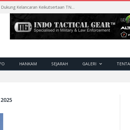
Perencanaan Matang Sopsau Dukung Kelancaran Keikutsertaan TNI AU di Pitch Black 2026
FO
HANKAM
SEJARAH
GALERI
TENTA
 2025