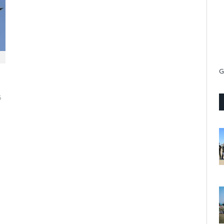
-
G
5