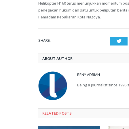
Helikopter H160 terus menunjukkan momentum positi
penegakan hukum dan satu untuk peliputan berita) 
Pemadam Kebakaran Kota Nagoya.
SHARE.
Twi
ABOUT AUTHOR
BENY ADRIAN
Being a journalist since 1996 sp
RELATED
POSTS