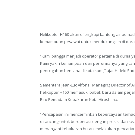
Helikopter H160 akan dilengkapi kantong air pema
kemampuan pesawat untuk mendukung tim di dara
“Kami bangga menjadi operator pertama di dunia
Kami yakin kemampuan dan performanya yang ca
pencegahan bencana di kota kami,” ujar Hideki Sa
Sementara Jean-Luc Alfonsi, Managing Director of A
helikopter H160 memasuki babak baru dalam perj
Biro Pemadam Kebakaran Kota Hiroshima.
“Pencapaian ini mencerminkan kepercayaan terhad
dirancang untuk beroperasi dengan presisi dan kea
menangani kebakaran hutan, melakukan pencaria