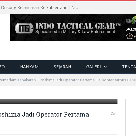
Perencanaan Matang Sopsau Dukung Kelancaran Keikutsertaan TNI AU di Pitch Black 2026
FO
HANKAM
SEJARAH
GALERI
TENTA
 Pemadam Kebakaran Hiroshima Jadi Operator Pertama Helikopter Airbus H160
ers
shima Jadi Operator Pertama
0