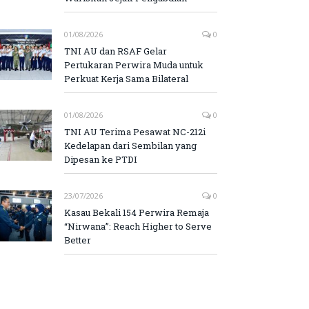
01/08/2026
0
TNI AU dan RSAF Gelar
Pertukaran Perwira Muda untuk
Perkuat Kerja Sama Bilateral
01/08/2026
0
TNI AU Terima Pesawat NC-212i
Kedelapan dari Sembilan yang
Dipesan ke PTDI
23/07/2026
0
Kasau Bekali 154 Perwira Remaja
“Nirwana”: Reach Higher to Serve
Better