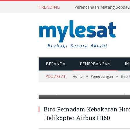
TRENDING
BERANDA
PENERBANGAN
IN
»
»
YOU ARE AT:
Home
Penerbangan
Biro
Helikopter Airbus H160. Foto: Airbus Helicopt
Biro Pemadam Kebakaran Hiro
Helikopter Airbus H160