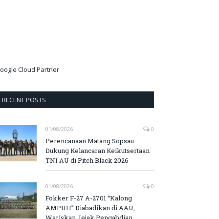
oogle Cloud Partner
RECENT POSTS
01/08/2026
0
Perencanaan Matang Sopsau
Dukung Kelancaran Keikutsertaan
TNI AU di Pitch Black 2026
01/08/2026
0
Fokker F-27 A-2701 “Kalong
AMPUH” Diabadikan di AAU,
Wariskan Jejak Pengabdian