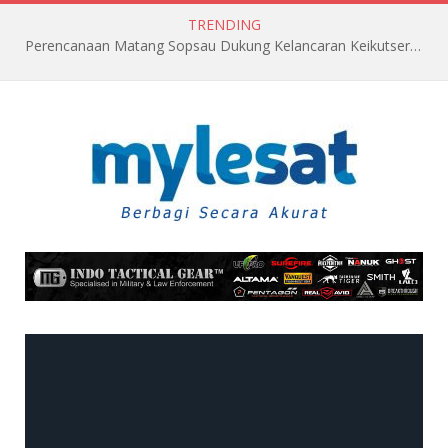
TRENDING
Perencanaan Matang Sopsau Dukung Kelancaran Keikutsertaan TNI AU di Pitch Black 2026