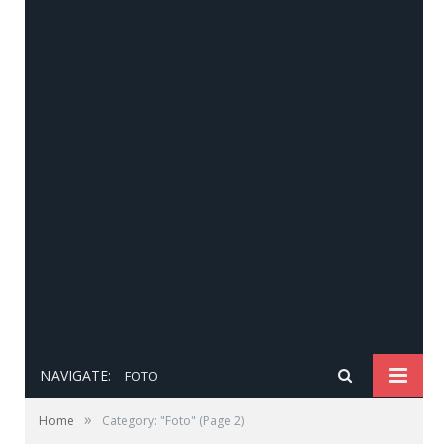
NAVIGATE:
FOTO
»
Home
Category: "Foto"
(Page 2)