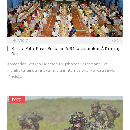
16/11/2017
0
Berita Foto: Pasis Seskoau A-54 LaksanakanÂ Dining
Out
Komandan Seskoau Marsda TNI Johanes Berchmans SW
membuka jamuan makan malam internasional Perwira Siswa
(Pasis)…
FOTO