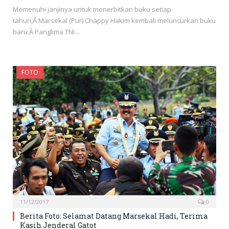
Memenuhi janjinya untuk menerbitkan buku setiap
tahun,Â Marsekal (Pur) Chappy Hakim kembali meluncurkan buku
baru.Â Panglima TNI…
FOTO
11/12/2017
0
Berita Foto: Selamat Datang Marsekal Hadi, Terima
Kasih Jenderal Gatot