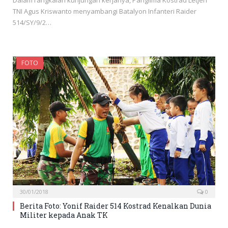
Dalam rangkaian kunjungan kerjanya, Panglima Kostrad Letjen
TNI Agus Kriswanto menyambangi Batalyon Infanteri Raider
514/SY/9/2…
FOTO
30/01/2018
0
Berita Foto: Yonif Raider 514 Kostrad Kenalkan Dunia
Militer kepada Anak TK