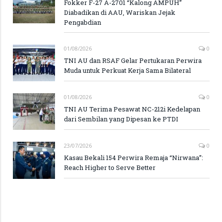
Fokker F-27 A-2701 “Kalong AMPUH”
Diabadikan di AAU, Wariskan Jejak
Pengabdian
01/08/2026
0
TNI AU dan RSAF Gelar Pertukaran Perwira
Muda untuk Perkuat Kerja Sama Bilateral
01/08/2026
0
TNI AU Terima Pesawat NC-212i Kedelapan
dari Sembilan yang Dipesan ke PTDI
23/07/2026
0
Kasau Bekali 154 Perwira Remaja “Nirwana”:
Reach Higher to Serve Better