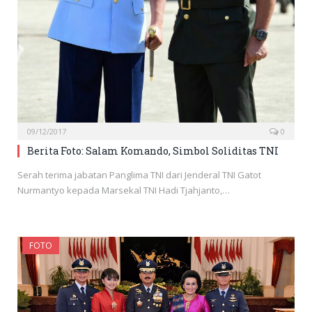
09/12/2017
0
Berita Foto: Salam Komando, Simbol Soliditas TNI
Serah terima jabatan Panglima TNI dari Jenderal TNI Gatot
Nurmantyo kepada Marsekal TNI Hadi Tjahjanto,…
FOTO