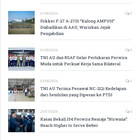
01/08/2026
0
Fokker F-27 A-2701 “Kalong AMPUH”
Diabadikan di AAU, Wariskan Jejak
Pengabdian
01/08/2026
0
TNI AU dan RSAF Gelar Pertukaran Perwira
Muda untuk Perkuat Kerja Sama Bilateral
01/08/2026
0
TNI AU Terima Pesawat NC-212i Kedelapan
dari Sembilan yang Dipesan ke PTDI
23/07/2026
0
Kasau Bekali 154 Perwira Remaja “Nirwana”:
Reach Higher to Serve Better