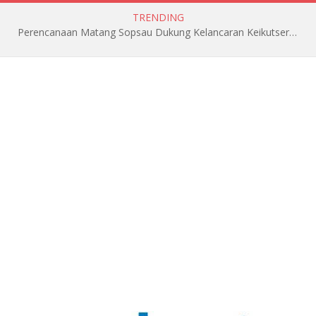
TRENDING
Perencanaan Matang Sopsau Dukung Kelancaran Keikutsertaan TNI AU di Pitch Black 2026