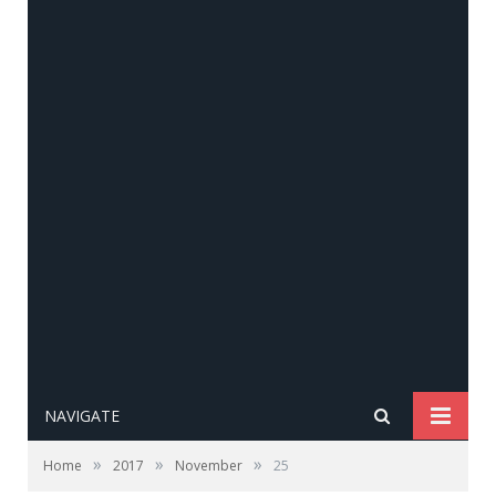
NAVIGATE
»
»
»
Home
2017
November
25