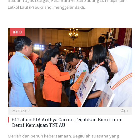
Satuan Tugas (Satgas) Pelantara VII Sail Sabang 2017 dipimpin
Letkol Laut (P) Sukrisno, menggelar Bakti…
INFO
25/11/2017
0
61 Tahun PIA Ardhya Garini: Teguhkan Komitmen
Demi Kemajuan TNI AU
Meriah dan penuh kebersamaan. Begitulah suasana yang