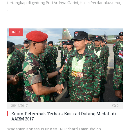
tertangkap di gedung Puri Ardhya Garini, Halim Perdanakusuma,
…
INFO
25/11/2017
0
Enam Petembak Terbaik Kostrad Dulang Medali di
AARM 2017
Wadanjen Kopassus Brigjen TNI Richard Tampubolon