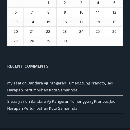
1
2
3
4
5
6
7
8
9
10
11
12
13
14
15
16
17
18
19
20
21
22
23
24
25
26
27
28
29
30
« Oct
Dec »
RECENT COMMENTS
mylesat
on
Bandara Aji Pangeran Tumenggung Pranoto, Jadi
Harapan Pertumbuhan Kota Samarinda
Siapa ya?
on
Bandara Aji Pangeran Tumenggung Pranoto, Jadi
Harapan Pertumbuhan Kota Samarinda