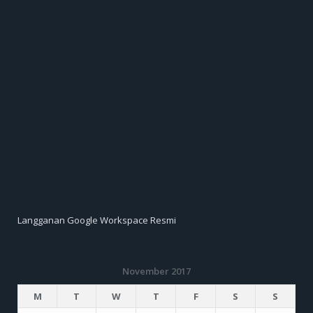
Langganan Google Workspace Resmi
November 2017
M
T
W
T
F
S
S