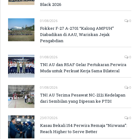
Black 2026
01/08/2026
0
Fokker F-27 A-2701 “Kalong AMPUH”
Diabadikan di AAU, Wariskan Jejak
Pengabdian
01/08/2026
0
TNI AU dan RSAF Gelar Pertukaran Perwira
Muda untuk Perkuat Kerja Sama Bilateral
01/08/2026
0
TNI AU Terima Pesawat NC-212i Kedelapan
dari Sembilan yang Dipesan ke PTDI
23/07/2026
0
Kasau Bekali 154 Perwira Remaja “Nirwana”:
Reach Higher to Serve Better