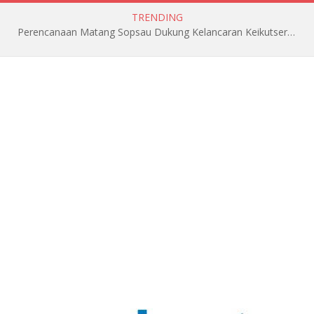
TRENDING
Perencanaan Matang Sopsau Dukung Kelancaran Keikutsertaan TNI AU di Pitch Black 2026