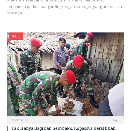
Komandan satuan di lingkungan TNI harus mencermati
fenomena perkembangan lingkungan strategis, yang antara lain
lahirnya…
INFO
25/01/2018
0
Tak Hanya Bagikan Sembako, Kopassus Bersihkan