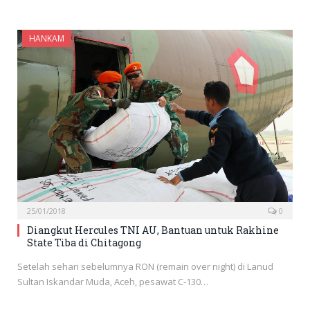
HANKAM
25/01/2018
0
Diangkut Hercules TNI AU, Bantuan untuk Rakhine
State Tiba di Chitagong
Setelah sehari sebelumnya RON (remain over night) di Lanud
Sultan Iskandar Muda, Aceh, pesawat C-130…