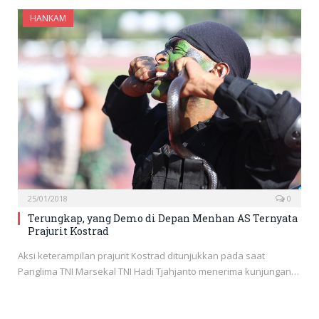
HANKAM
25/01/2018
0
Terungkap, yang Demo di Depan Menhan AS Ternyata
Prajurit Kostrad
Aksi keterampilan prajurit Kostrad ditunjukkan pada saat
Panglima TNI Marsekal TNI Hadi Tjahjanto menerima kunjungan…