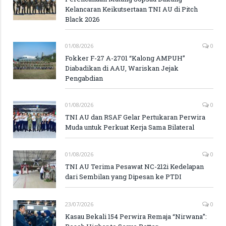
Kelancaran Keikutsertaan TNI AU di Pitch
Black 2026
01/08/2026
0
Fokker F-27 A-2701 “Kalong AMPUH”
Diabadikan di AAU, Wariskan Jejak
Pengabdian
01/08/2026
0
TNI AU dan RSAF Gelar Pertukaran Perwira
Muda untuk Perkuat Kerja Sama Bilateral
01/08/2026
0
TNI AU Terima Pesawat NC-212i Kedelapan
dari Sembilan yang Dipesan ke PTDI
23/07/2026
0
Kasau Bekali 154 Perwira Remaja “Nirwana”: