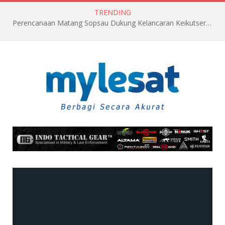
TRENDING
Perencanaan Matang Sopsau Dukung Kelancaran Keikutsertaan TNI AU di Pitch Black 2026