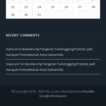
22
23
24
25
26
27
28
29
30
31
« Dec
Feb »
RECENT COMMENTS
mylesat
on
Bandara Aji Pangeran Tumenggung Pranoto, Jadi
Harapan Pertumbuhan Kota Samarinda
Siapa ya?
on
Bandara Aji Pangeran Tumenggung Pranoto, Jadi
Harapan Pertumbuhan Kota Samarinda
©Copyright 2018 – 2025 My Lesat | Maintained by
Reseller
Google Workspace