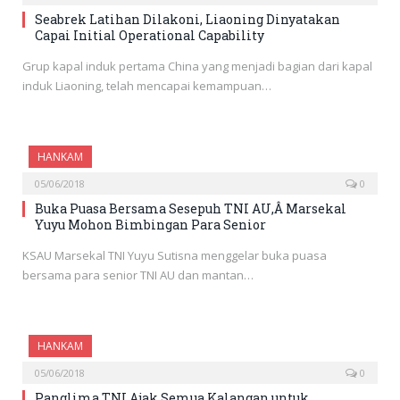
Seabrek Latihan Dilakoni, Liaoning Dinyatakan
Capai Initial Operational Capability
Grup kapal induk pertama China yang menjadi bagian dari kapal
induk Liaoning, telah mencapai kemampuan…
HANKAM
05/06/2018
0
Buka Puasa Bersama Sesepuh TNI AU,Â Marsekal
Yuyu Mohon Bimbingan Para Senior
KSAU Marsekal TNI Yuyu Sutisna menggelar buka puasa
bersama para senior TNI AU dan mantan…
HANKAM
05/06/2018
0
Panglima TNI Ajak Semua Kalangan untuk