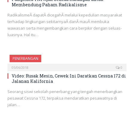
Membendung Paham Radikalisme
RadikalismeÂ dapatÂ dicegahÂ melalui kepedulian masyarakat
terhadap lingkungan sekitarnyaÂ danÂ mauÂ membuka
wawasan serta mengembangkan cara berpikir dengan seluas-
luasnya. Hal itu…
PENERBANGAN
05/06/2018
0
Video: Rusak Mesin, Cewek Ini Daratkan Cessna 172 di
Jalanan Kalifornia
Seorang siswi sekolah penerbang yang tengah menerbangkan
pesawat Cessna 172, terpaksa mendaratkan pesawatnya di
jalan…