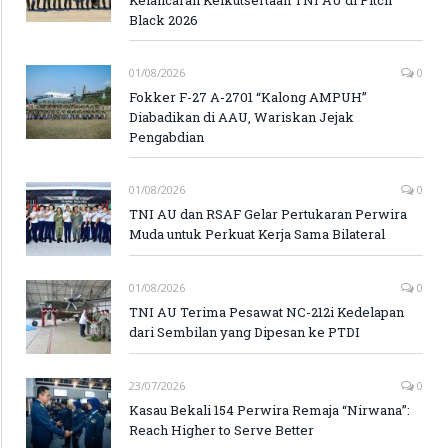
Kelancaran Keikutsertaan TNI AU di Pitch
Black 2026
01/08/2026
0
Fokker F-27 A-2701 “Kalong AMPUH”
Diabadikan di AAU, Wariskan Jejak
Pengabdian
01/08/2026
0
TNI AU dan RSAF Gelar Pertukaran Perwira
Muda untuk Perkuat Kerja Sama Bilateral
01/08/2026
0
TNI AU Terima Pesawat NC-212i Kedelapan
dari Sembilan yang Dipesan ke PTDI
23/07/2026
0
Kasau Bekali 154 Perwira Remaja “Nirwana”:
Reach Higher to Serve Better