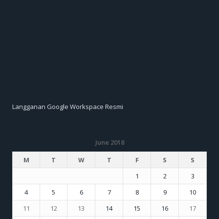
Langganan Google Workspace Resmi
June 2018
M
T
W
T
F
S
S
1
2
3
4
5
6
7
8
9
10
11
12
13
14
15
16
17