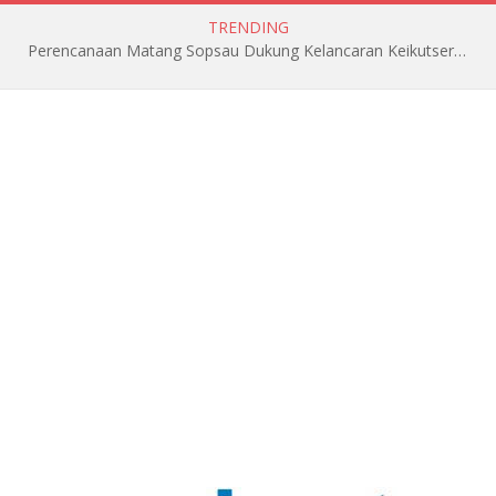
TRENDING
Perencanaan Matang Sopsau Dukung Kelancaran Keikutsertaan TNI AU di Pitch Black 2026