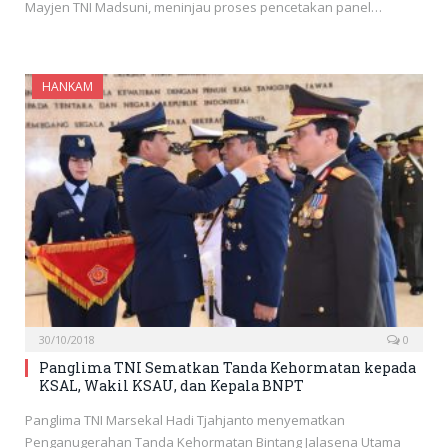
Mayjen TNI Madsuni, meninjau proses pencetakan panel…
HANKAM
30/10/2018
0
Panglima TNI Sematkan Tanda Kehormatan kepada
KSAL, Wakil KSAU, dan Kepala BNPT
Panglima TNI Marsekal Hadi Tjahjanto menyematkan
Penganugerahan Tanda Kehormatan Bintang Jalasena Utama