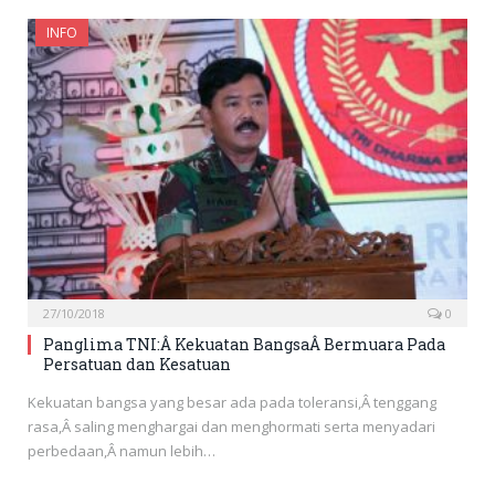
INFO
27/10/2018
0
Panglima TNI:Â Kekuatan BangsaÂ Bermuara Pada
Persatuan dan Kesatuan
Kekuatan bangsa yang besar ada pada toleransi,Â tenggang
rasa,Â saling menghargai dan menghormati serta menyadari
perbedaan,Â namun lebih…