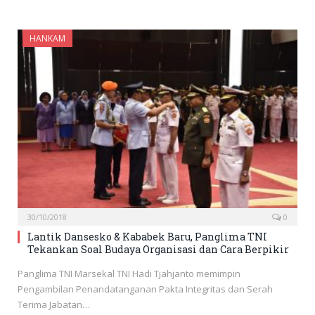
HANKAM
30/10/2018
0
Lantik Dansesko & Kababek Baru, Panglima TNI
Tekankan Soal Budaya Organisasi dan Cara Berpikir
Panglima TNI Marsekal TNI Hadi Tjahjanto memimpin
Pengambilan Penandatanganan Pakta Integritas dan Serah
Terima Jabatan…