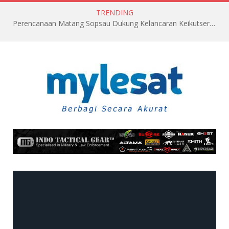
TRENDING
Perencanaan Matang Sopsau Dukung Kelancaran Keikutsertaan TNI AU di Pitch Black 2026