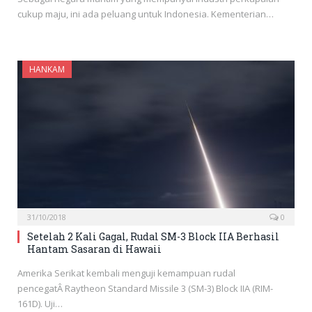
cukup maju, ini ada peluang untuk Indonesia. Kementerian…
HANKAM
31/10/2018
0
Setelah 2 Kali Gagal, Rudal SM-3 Block IIA Berhasil
Hantam Sasaran di Hawaii
Amerika Serikat kembali menguji kemampuan rudal
pencegatÂ Raytheon Standard Missile 3 (SM-3) Block IIA (RIM-
161D). Uji…