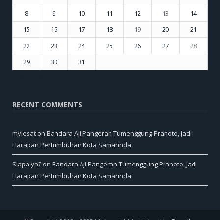
8
9
10
11
12
13
14
15
16
17
18
19
20
21
22
23
24
25
26
27
28
29
30
31
« Sep
Nov »
RECENT COMMENTS
mylesat
on
Bandara Aji Pangeran Tumenggung Pranoto, Jadi
Harapan Pertumbuhan Kota Samarinda
Siapa ya?
on
Bandara Aji Pangeran Tumenggung Pranoto, Jadi
Harapan Pertumbuhan Kota Samarinda