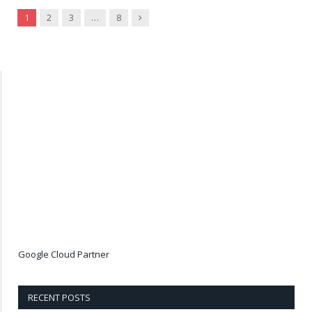
Next
1
2
3
…
8
Google Cloud Partner
RECENT POSTS