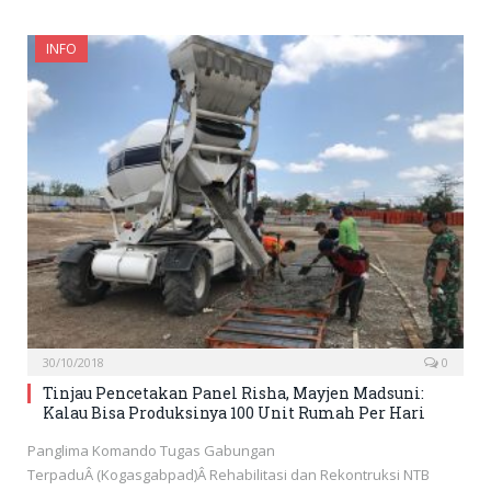
INFO
30/10/2018
0
Tinjau Pencetakan Panel Risha, Mayjen Madsuni:
Kalau Bisa Produksinya 100 Unit Rumah Per Hari
Panglima Komando Tugas Gabungan
TerpaduÂ (Kogasgabpad)Â Rehabilitasi dan Rekontruksi NTB