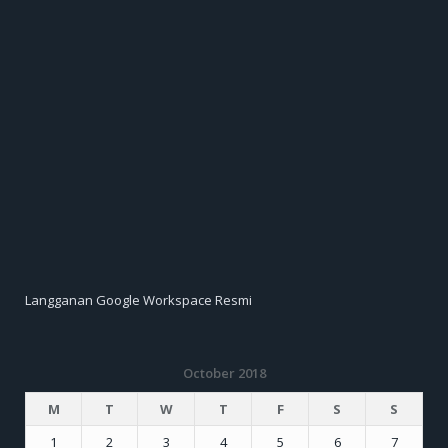
Langganan Google Workspace Resmi
October 2018
M
T
W
T
F
S
S
1
2
3
4
5
6
7