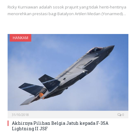
Ricky Kurniawan adalah sosok prajurit yang tidak henti-hentinya
menorehkan prestasi bagi Batalyon Artileri Medan (Yonarmed)…
HANKAM
31/10/2018
0
Akhirnya Pilihan Belgia Jatuh kepada F-35A
Lightning II JSF