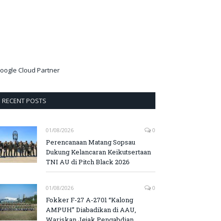
oogle Cloud Partner
RECENT POSTS
01/08/2026
0
Perencanaan Matang Sopsau
Dukung Kelancaran Keikutsertaan
TNI AU di Pitch Black 2026
01/08/2026
0
Fokker F-27 A-2701 “Kalong
AMPUH” Diabadikan di AAU,
Wariskan Jejak Pengabdian