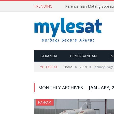
TRENDING
BERANDA
PENERBANGAN
IN
»
»
YOU ARE AT:
Home
2019
January
(Page 
MONTHLY ARCHIVES:
JANUARY, 
HANKAM