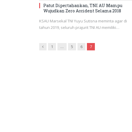
Patut Dipertahankan, TNI AU Mampu
Wujudkan Zero Accident Selama 2018
KSAU Marsekal TNI Yuyu Sutisna meminta agar di
tahun 2019, seluruh prajurit TNI AU memiliki…
Previous
1
…
5
6
7