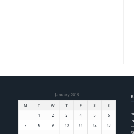
January 2019
R
M
T
W
T
F
S
S
m
1
2
3
4
5
6
P
7
8
9
10
11
12
13
S