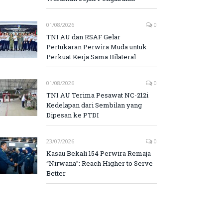
01/08/2026
0
TNI AU dan RSAF Gelar
Pertukaran Perwira Muda untuk
Perkuat Kerja Sama Bilateral
01/08/2026
0
TNI AU Terima Pesawat NC-212i
Kedelapan dari Sembilan yang
Dipesan ke PTDI
23/07/2026
0
Kasau Bekali 154 Perwira Remaja
“Nirwana”: Reach Higher to Serve
Better