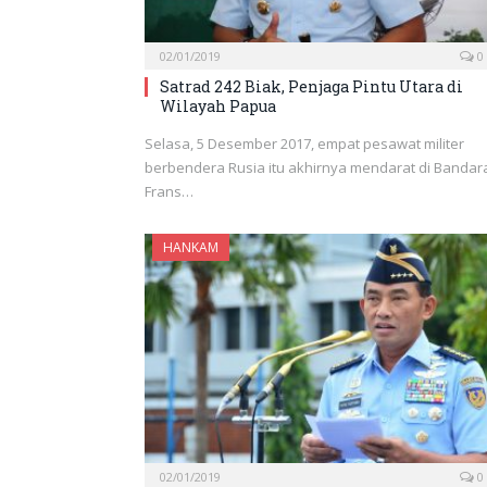
02/01/2019
0
Satrad 242 Biak, Penjaga Pintu Utara di
Wilayah Papua
Selasa, 5 Desember 2017, empat pesawat militer
berbendera Rusia itu akhirnya mendarat di Bandar
Frans…
HANKAM
02/01/2019
0