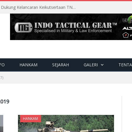
Perencanaan Matang Sopsau Dukung Kelancaran Keikutsertaan TNI AU di Pitch Black 2026
FO
HANKAM
SEJARAH
GALERI
TENTA
7)
2019
HANKAM