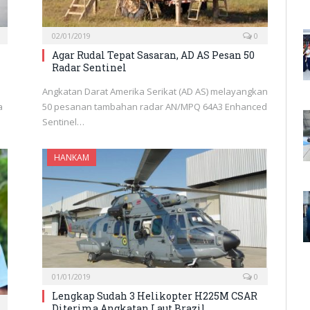
02/01/2019
0
Agar Rudal Tepat Sasaran, AD AS Pesan 50
Radar Sentinel
Angkatan Darat Amerika Serikat (AD AS) melayangkan
50 pesanan tambahan radar AN/MPQ 64A3 Enhanced
a
Sentinel…
HANKAM
01/01/2019
0
Lengkap Sudah 3 Helikopter H225M CSAR
Diterima Angkatan Laut Brazil