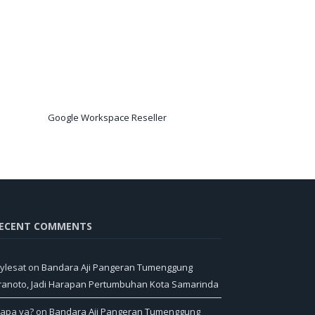
Google Workspace Reseller
ECENT COMMENTS
ylesat
on
Bandara Aji Pangeran Tumenggung
ranoto, Jadi Harapan Pertumbuhan Kota Samarinda
iapa ya?
on
Bandara Aji Pangeran Tumenggung