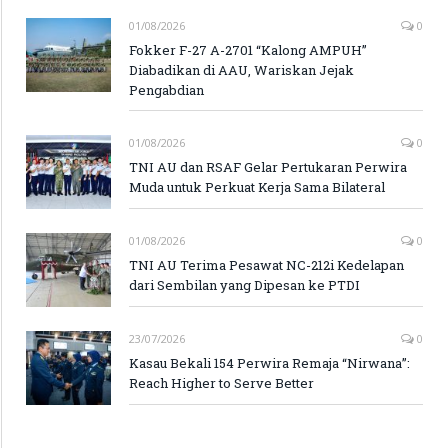
01/08/2026
0
Fokker F-27 A-2701 “Kalong AMPUH”
Diabadikan di AAU, Wariskan Jejak
Pengabdian
01/08/2026
0
TNI AU dan RSAF Gelar Pertukaran Perwira
Muda untuk Perkuat Kerja Sama Bilateral
01/08/2026
0
TNI AU Terima Pesawat NC-212i Kedelapan
dari Sembilan yang Dipesan ke PTDI
23/07/2026
0
Kasau Bekali 154 Perwira Remaja “Nirwana”:
Reach Higher to Serve Better