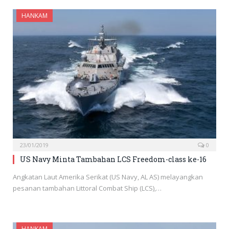
HANKAM
23/01/2019
0
US Navy Minta Tambahan LCS Freedom-class ke-16
Angkatan Laut Amerika Serikat (US Navy, AL AS) melayangkan
pesanan tambahan Littoral Combat Ship (LCS),…
HANKAM