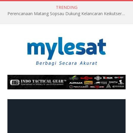
TRENDING
Perencanaan Matang Sopsau Dukung Kelancaran Keikutsertaan TNI AU di Pitch Black 2026