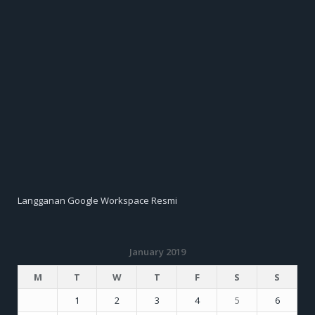
Langganan Google Workspace Resmi
January 2019
M
T
W
T
F
S
S
1
2
3
4
5
6