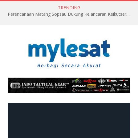
TRENDING
Perencanaan Matang Sopsau Dukung Kelancaran Keikutsertaan TNI AU di Pitch Black 2026