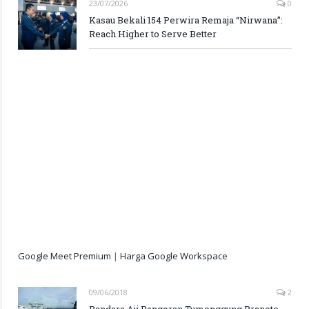
23/07/2026
0
Kasau Bekali 154 Perwira Remaja “Nirwana”:
Reach Higher to Serve Better
Google Meet Premium
|
Harga Google Workspace
09/06/2018
2
Bandara Aji Pangeran Tumenggung Pranoto,