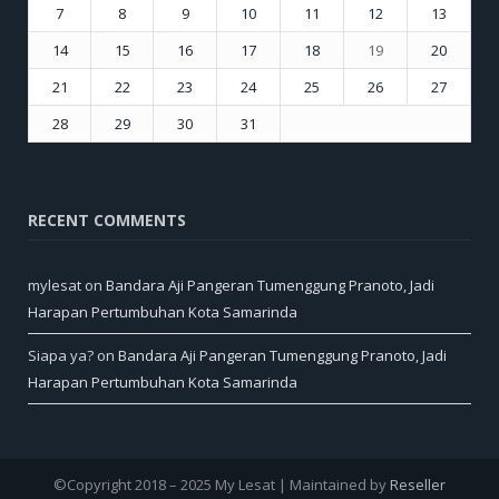
7
8
9
10
11
12
13
14
15
16
17
18
19
20
21
22
23
24
25
26
27
28
29
30
31
« Dec
Feb »
RECENT COMMENTS
mylesat
on
Bandara Aji Pangeran Tumenggung Pranoto, Jadi
Harapan Pertumbuhan Kota Samarinda
Siapa ya?
on
Bandara Aji Pangeran Tumenggung Pranoto, Jadi
Harapan Pertumbuhan Kota Samarinda
©Copyright 2018 – 2025 My Lesat | Maintained by
Reseller