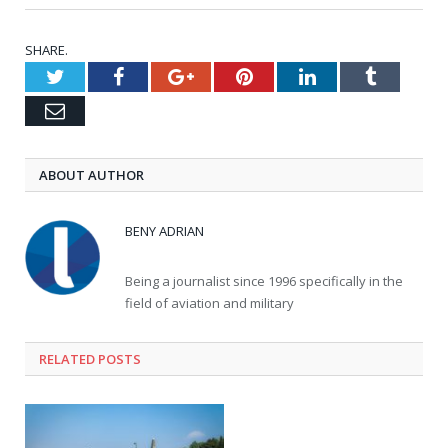
SHARE.
Twitter
Facebook
Google+
Pinterest
LinkedIn
Tumblr
Email
ABOUT AUTHOR
BENY ADRIAN
Being a journalist since 1996 specifically in the
field of aviation and military
RELATED
POSTS