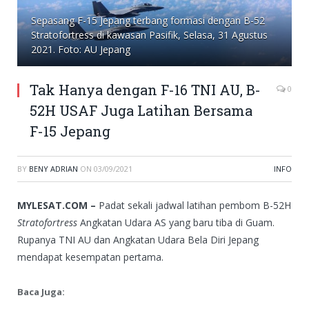
Sepasang F-15 Jepang terbang formasi dengan B-52
Stratofortress di kawasan Pasifik, Selasa, 31 Agustus
2021. Foto: AU Jepang
Tak Hanya dengan F-16 TNI AU, B-
0
52H USAF Juga Latihan Bersama
F-15 Jepang
BY
BENY ADRIAN
ON
03/09/2021
INFO
MYLESAT.COM –
Padat sekali jadwal latihan pembom B-52H
Stratofortress
Angkatan Udara AS yang baru tiba di Guam.
Rupanya TNI AU dan Angkatan Udara Bela Diri Jepang
mendapat kesempatan pertama.
Baca Juga: