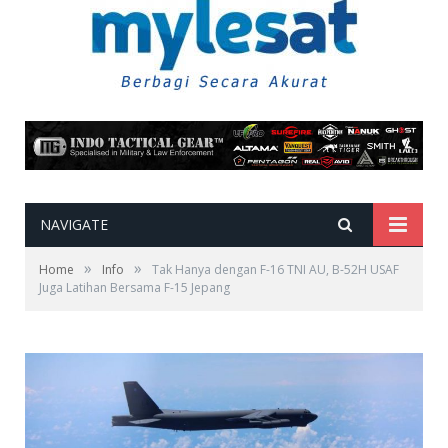
NAVIGATE
»
»
Home
Info
Tak Hanya dengan F-16 TNI AU, B-52H USAF
Juga Latihan Bersama F-15 Jepang