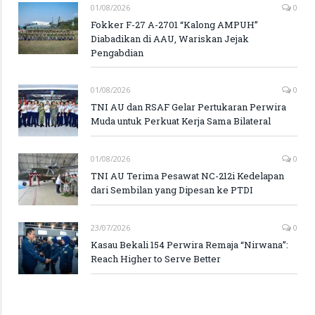
01/08/2026
0
Fokker F-27 A-2701 “Kalong AMPUH”
Diabadikan di AAU, Wariskan Jejak
Pengabdian
01/08/2026
0
TNI AU dan RSAF Gelar Pertukaran Perwira
Muda untuk Perkuat Kerja Sama Bilateral
01/08/2026
0
TNI AU Terima Pesawat NC-212i Kedelapan
dari Sembilan yang Dipesan ke PTDI
23/07/2026
0
Kasau Bekali 154 Perwira Remaja “Nirwana”:
Reach Higher to Serve Better