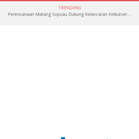
TRENDING
Perencanaan Matang Sopsau Dukung Kelancaran Keikutsertaan TNI AU di Pitch Black 2026