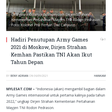
Delegasi Indonesia dipimpin oleh Dirjen Strahan
Kementerian Pertahanan Mayjen TNI Rodon Pedrason.
Foto: Kolonel Pnb Firman Dwi Cahyono
Hadiri Penutupan Army Games
0
2021 di Moskow, Dirjen Strahan
Kemhan Pastikan TNI Akan Ikut
Tahun Depan
BY
BENY ADRIAN
ON
06/09/2021
HANKAM
MYLESAT.COM –
“Indonesia (akan) mengambil bagian dalam
Army Games internasional untuk pertama kalinya pada tahun
2022,” ungkap Dirjen Strahan Kementerian Pertahanan
Mayjen TNI Rodon Pedrason.