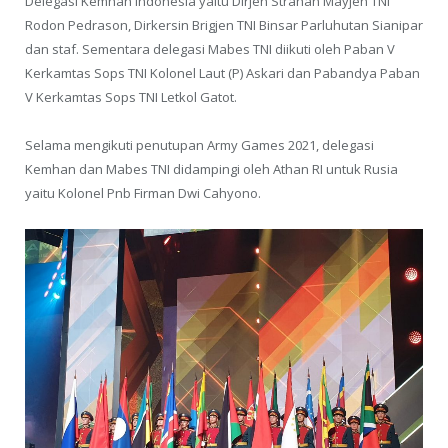
Delegasi Kemhan Indonesia yaitu Dirjen Strahan Mayjen TNI
Rodon Pedrason, Dirkersin Brigjen TNI Binsar Parluhutan Sianipar
dan staf. Sementara delegasi Mabes TNI diikuti oleh Paban V
Kerkamtas Sops TNI Kolonel Laut (P) Askari dan Pabandya Paban
V Kerkamtas Sops TNI Letkol Gatot.
Selama mengikuti penutupan Army Games 2021, delegasi
Kemhan dan Mabes TNI didampingi oleh Athan RI untuk Rusia
yaitu Kolonel Pnb Firman Dwi Cahyono.