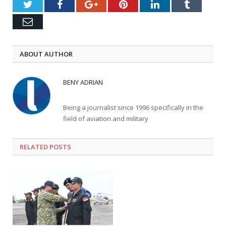
Twitter
Facebook
Google+
Pinterest
LinkedIn
Tumblr
Email
ABOUT AUTHOR
BENY ADRIAN
Being a journalist since 1996 specifically in the
field of aviation and military
RELATED
POSTS