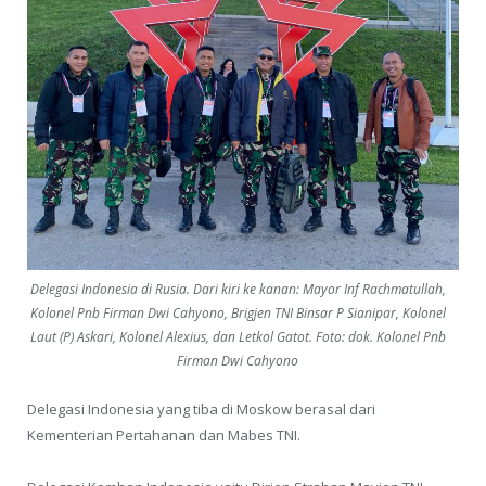
Delegasi Indonesia di Rusia. Dari kiri ke kanan: Mayor Inf Rachmatullah,
Kolonel Pnb Firman Dwi Cahyono, Brigjen TNI Binsar P Sianipar, Kolonel
Laut (P) Askari, Kolonel Alexius, dan Letkol Gatot. Foto: dok. Kolonel Pnb
Firman Dwi Cahyono
Delegasi Indonesia yang tiba di Moskow berasal dari
Kementerian Pertahanan dan Mabes TNI.