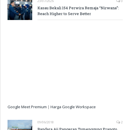
23/07/2026
0
Kasau Bekali 154 Perwira Remaja “Nirwana”:
Reach Higher to Serve Better
Google Meet Premium
|
Harga Google Workspace
09/06/2018
2
Bandara Aji Pangeran Tumenggung Pranoto,