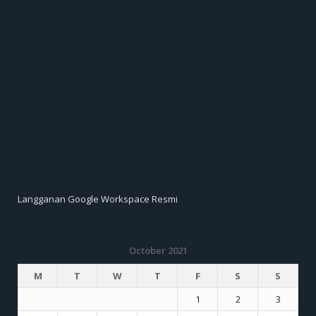
Langganan Google Workspace Resmi
October 2021
M
T
W
T
F
S
S
1
2
3