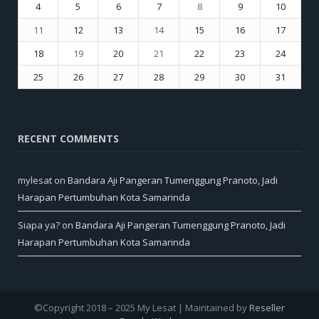
4
5
6
7
8
9
10
11
12
13
14
15
16
17
18
19
20
21
22
23
24
25
26
27
28
29
30
31
« Sep
Nov »
RECENT COMMENTS
mylesat
on
Bandara Aji Pangeran Tumenggung Pranoto, Jadi
Harapan Pertumbuhan Kota Samarinda
Siapa ya?
on
Bandara Aji Pangeran Tumenggung Pranoto, Jadi
Harapan Pertumbuhan Kota Samarinda
©Copyright 2018 – 2025 My Lesat | Maintained by
Reseller