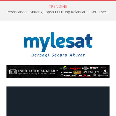
TRENDING
Perencanaan Matang Sopsau Dukung Kelancaran Keikutsertaan TNI AU di Pitch Black 2026