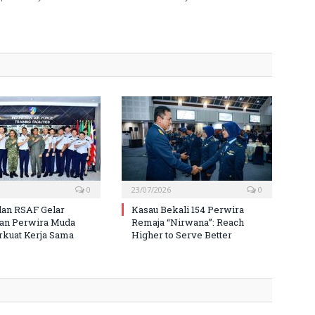
0
23/07/2026
0
an RSAF Gelar
Kasau Bekali 154 Perwira
ran Perwira Muda
Remaja “Nirwana”: Reach
rkuat Kerja Sama
Higher to Serve Better