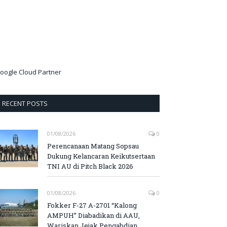
oogle Cloud Partner
RECENT POSTS
01/08/2026
0
Perencanaan Matang Sopsau
Dukung Kelancaran Keikutsertaan
TNI AU di Pitch Black 2026
01/08/2026
0
Fokker F-27 A-2701 “Kalong
AMPUH” Diabadikan di AAU,
Wariskan Jejak Pengabdian