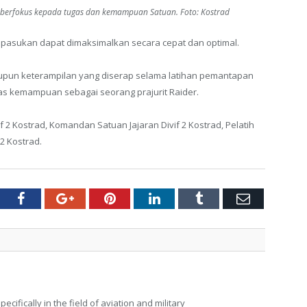
 berfokus kepada tugas dan kemampuan Satuan. Foto: Kostrad
asukan dapat dimaksimalkan secara cepat dan optimal.
aupun keterampilan yang diserap selama latihan pemantapan
as kemampuan sebagai seorang prajurit Raider.
if 2 Kostrad, Komandan Satuan Jajaran Divif 2 Kostrad, Pelatih
2 Kostrad.
tter
Facebook
Google+
Pinterest
LinkedIn
Tumblr
Email
ecifically in the field of aviation and military