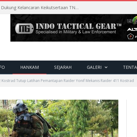
Perencanaan Matang Sopsau Dukung Kelancaran Keikutsertaan TNI AU di Pitch Black 2026
FO
HANKAM
SEJARAH
GALERI
TENTA
2 Kostrad Tutup Latihan Pemantapan Raider Yonif Mekanis Raider 411 Kostrad