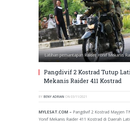
Latihan pemantapan Raider Yonif Mekanis Rai
Pangdivif 2 Kostrad Tutup La
Mekanis Raider 411 Kostrad
BY
BENY ADRIAN
ON
03/11/2021
MYLESAT.COM –
Pangdivif 2 Kostrad Mayjen 
Yonif Mekanis Raider 411 Kostrad di Daerah Lat