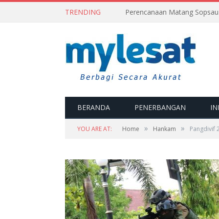
TRENDING
BERANDA
PENERBANGAN
IN
»
»
YOU ARE AT:
Home
Hankam
Pangdivif 