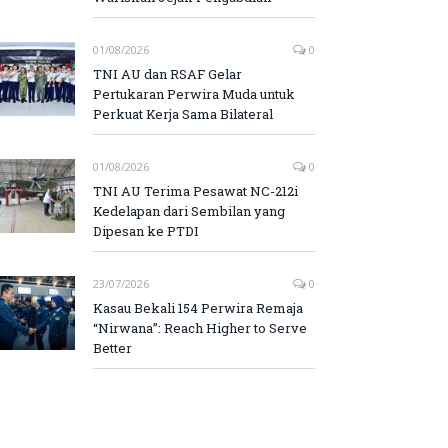
01/08/2026
0
TNI AU dan RSAF Gelar
Pertukaran Perwira Muda untuk
Perkuat Kerja Sama Bilateral
01/08/2026
0
TNI AU Terima Pesawat NC-212i
Kedelapan dari Sembilan yang
Dipesan ke PTDI
23/07/2026
0
Kasau Bekali 154 Perwira Remaja
“Nirwana”: Reach Higher to Serve
Better