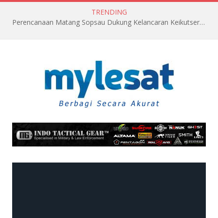
TRENDING
Perencanaan Matang Sopsau Dukung Kelancaran Keikutsertaan TNI AU di Pitch Black 2026