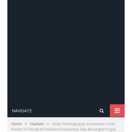
NAVIGATE
»
»
Home
Hankam
Gelar Perlengkapan, Komandan Yonif
Raider 514 Kostrad Pastikan Pasukannya Siap Berangkat Tugas