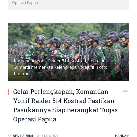
Operasi Papua
Komandan Yonif Raider 514 Kostrad, Letkol Inf
Sumardi memeriksa kelengkapan prajurit. Foto:
Kostrad
Gelar Perlengkapan, Komandan
0
Yonif Raider 514 Kostrad Pastikan
Pasukannya Siap Berangkat Tugas
Operasi Papua
BY
BENY ADRIAN
ON
11/01/2022
HANKAM