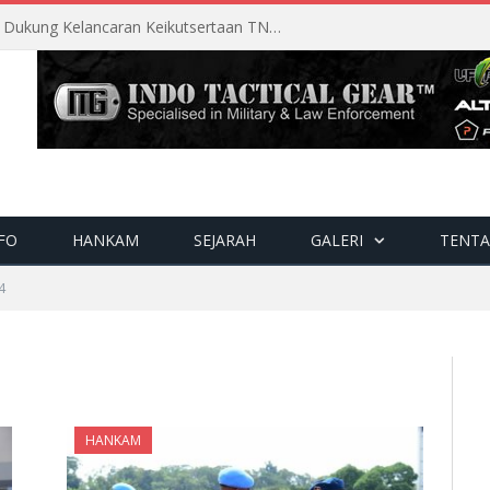
Perencanaan Matang Sopsau Dukung Kelancaran Keikutsertaan TNI AU di Pitch Black 2026
FO
HANKAM
SEJARAH
GALERI
TENTA
4
HANKAM