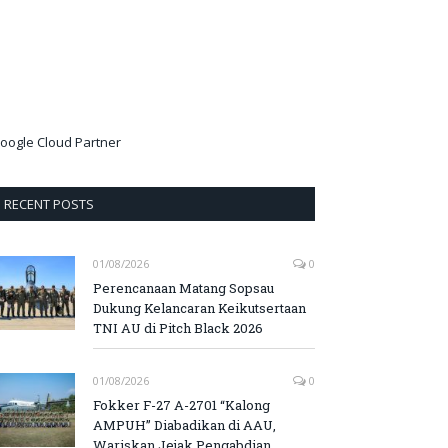
oogle Cloud Partner
RECENT POSTS
01/08/2026
0
Perencanaan Matang Sopsau
Dukung Kelancaran Keikutsertaan
TNI AU di Pitch Black 2026
01/08/2026
0
Fokker F-27 A-2701 “Kalong
AMPUH” Diabadikan di AAU,
Wariskan Jejak Pengabdian