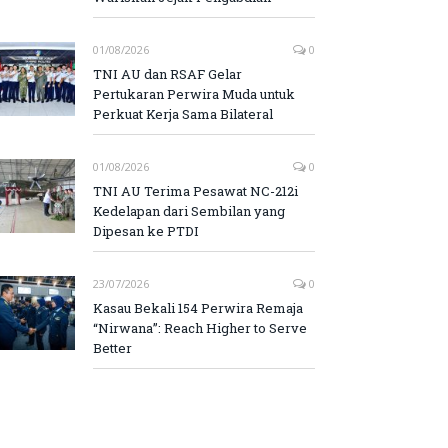
01/08/2026
0
TNI AU dan RSAF Gelar
Pertukaran Perwira Muda untuk
Perkuat Kerja Sama Bilateral
01/08/2026
0
TNI AU Terima Pesawat NC-212i
Kedelapan dari Sembilan yang
Dipesan ke PTDI
23/07/2026
0
Kasau Bekali 154 Perwira Remaja
“Nirwana”: Reach Higher to Serve
Better