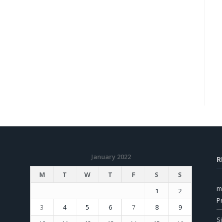
January 2022
R
M
T
W
T
F
S
S
m
1
2
P
3
4
5
6
7
8
9
S