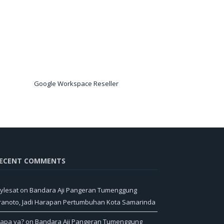
Google Workspace Reseller
ECENT COMMENTS
ylesat
on
Bandara Aji Pangeran Tumenggung
ranoto, Jadi Harapan Pertumbuhan Kota Samarinda
iapa ya?
on
Bandara Aji Pangeran Tumenggung