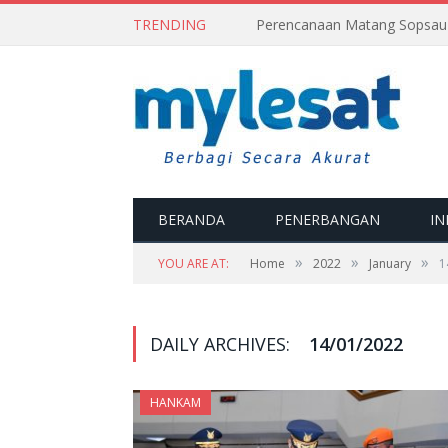
TRENDING
BERANDA
PENERBANGAN
IN
»
»
»
YOU ARE AT:
Home
2022
January
1
DAILY ARCHIVES:
14/01/2022
HANKAM