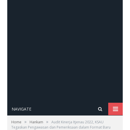
NAVIGATE
»
»
Home
Hankam
Audit Kinerja Itjenau 2022, KSAU
Tegaskan Pengawasan dan Pemeriksaan dalam Format Baru