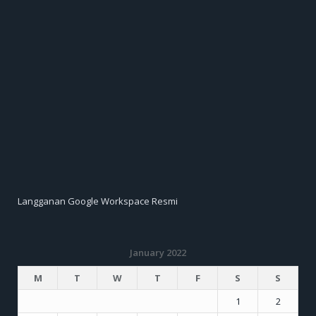
Langganan Google Workspace Resmi
January 2022
M
T
W
T
F
S
S
1
2