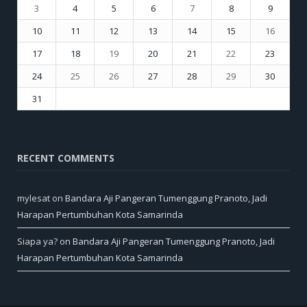
3
4
5
6
7
8
9
10
11
12
13
14
15
16
17
18
19
20
21
22
23
24
25
26
27
28
29
30
31
« Dec
Feb »
RECENT COMMENTS
mylesat
on
Bandara Aji Pangeran Tumenggung Pranoto, Jadi
Harapan Pertumbuhan Kota Samarinda
Siapa ya?
on
Bandara Aji Pangeran Tumenggung Pranoto, Jadi
Harapan Pertumbuhan Kota Samarinda