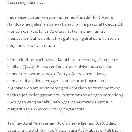
Kawasan,” Kata KSAU.
Pada kesempatan yang sama, Irjenau Marsda TNI R. Agung
Handoko menjelaskan bahwa kehadiran Inspektorat tidak untuk
mencari-cari kesalahan Auditee / Satker, namun untuk
memastikan bahwa seluruh kegiatan yang dilaksanakan telah
berjalan sesuai ketentuan.
Irjenau berharap pihaknya dapat berperan sebagai penjamin
kualitas (
Quality Assurance
), Consultant/advisor dan bahkan
memainkan peran sebagai Catalyst (dapat memotivasi,
mengarahkan, dan menggerakkan seluruh bagian dari
organisasi dalam
scope
perangkat kebijakan serta memastikan
tidak terjadi pelanggaran atau bertentangan dengan perundang-
undangan yang berlaku), sehingga inspektorat dapat turut
menjadi bagian
Problem Solving
bagi entitas.
Taklimat Awal Pelaksanaan Audit Kinerja Itjenau TA.2022 diikuti
secara luring oleh Dankodiklatau, para Pati Mabesau, Pati Jajaran