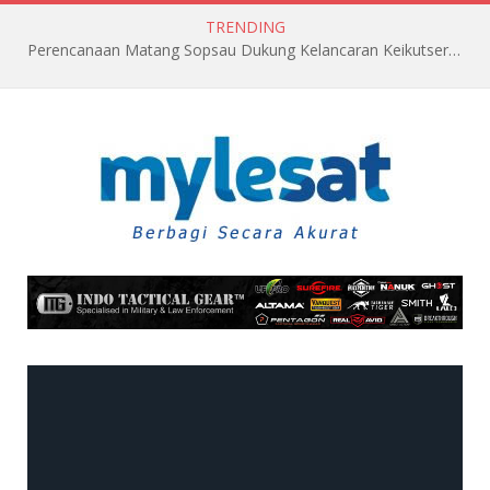
TRENDING
Perencanaan Matang Sopsau Dukung Kelancaran Keikutsertaan TNI AU di Pitch Black 2026