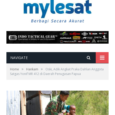
NAVIGATE
»
»
Home
Hankam
Oski, Adik Angkat Praka Dahlan Anggota
Satgas Yonif MR 412 di Daerah Penugasan Papua