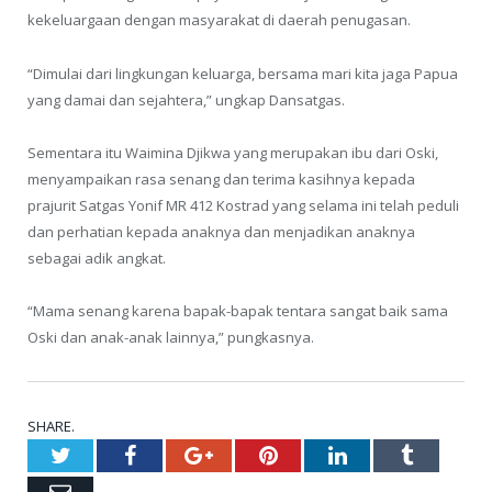
kekeluargaan dengan masyarakat di daerah penugasan.
“Dimulai dari lingkungan keluarga, bersama mari kita jaga Papua
yang damai dan sejahtera,” ungkap Dansatgas.
Sementara itu Waimina Djikwa yang merupakan ibu dari Oski,
menyampaikan rasa senang dan terima kasihnya kepada
prajurit Satgas Yonif MR 412 Kostrad yang selama ini telah peduli
dan perhatian kepada anaknya dan menjadikan anaknya
sebagai adik angkat.
“Mama senang karena bapak-bapak tentara sangat baik sama
Oski dan anak-anak lainnya,” pungkasnya.
SHARE.
Twitter
Facebook
Google+
Pinterest
LinkedIn
Tumblr
Email