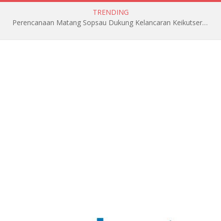
TRENDING
Perencanaan Matang Sopsau Dukung Kelancaran Keikutsertaan TNI AU di Pitch Black 2026