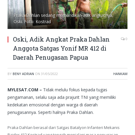
Praka Dahlan sedang memandikan adik angkatnya,
Oski. Foto: Kostrad
Oski, Adik Angkat Praka Dahlan
0
Anggota Satgas Yonif MR 412 di
Daerah Penugasan Papua
BY
BENY ADRIAN
ON
31/05/2022
HANKAM
MYLESAT.COM –
Tidak melulu fokus kepada tugas
pengamanan, selalu saja ada prajurit TNI yang memiliki
kedekatan emosional dengan warga di daerah
penugasannya. Seperti halnya Praka Dahlan.
Praka Dahlan berasal dari Satgas Batalyon Infanteri Mekanis
Raider 412 Kostrad yang tengah menjalani masa penugasan