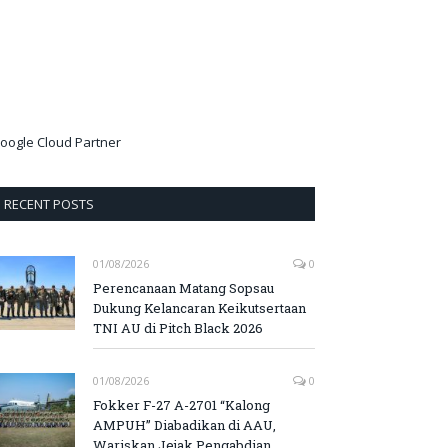
oogle Cloud Partner
RECENT POSTS
01/08/2026
0
Perencanaan Matang Sopsau
Dukung Kelancaran Keikutsertaan
TNI AU di Pitch Black 2026
01/08/2026
0
Fokker F-27 A-2701 “Kalong
AMPUH” Diabadikan di AAU,
Wariskan Jejak Pengabdian