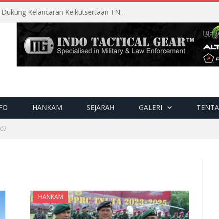
Perencanaan Matang Sopsau Dukung Kelancaran Keikutsertaan TNI AU di Pitch Black 2026
FO
HANKAM
SEJARAH
GALERI
TENTA
07
HANKAM