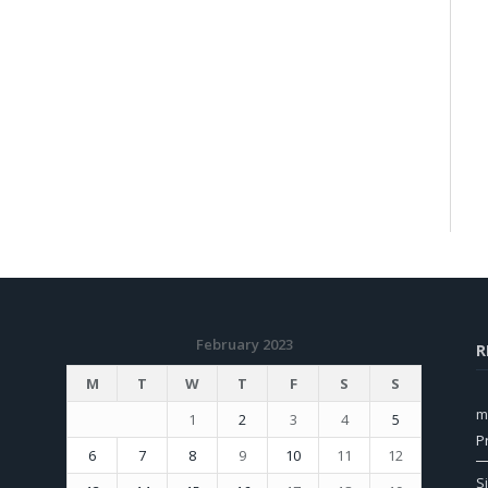
February 2023
R
M
T
W
T
F
S
S
m
1
2
3
4
5
P
6
7
8
9
10
11
12
S