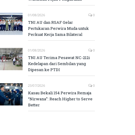
01/08/2026
0
TNI AU dan RSAF Gelar
Pertukaran Perwira Muda untuk
Perkuat Kerja Sama Bilateral
01/08/2026
0
TNI AU Terima Pesawat NC-212i
Kedelapan dari Sembilan yang
Dipesan ke PTDI
23/07/2026
0
Kasau Bekali 154 Perwira Remaja
“Nirwana”: Reach Higher to Serve
Better