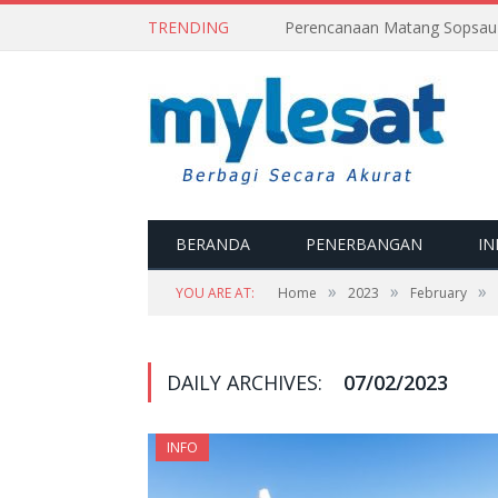
TRENDING
BERANDA
PENERBANGAN
IN
»
»
»
YOU ARE AT:
Home
2023
February
DAILY ARCHIVES:
07/02/2023
INFO