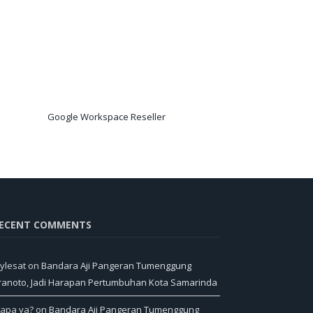
Google Workspace Reseller
ECENT COMMENTS
ylesat
on
Bandara Aji Pangeran Tumenggung
ranoto, Jadi Harapan Pertumbuhan Kota Samarinda
iapa ya?
on
Bandara Aji Pangeran Tumenggung