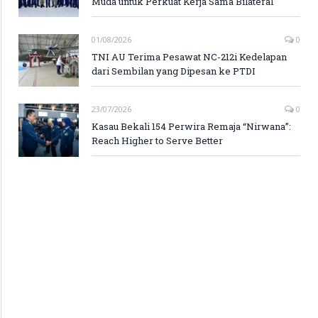
Muda untuk Perkuat Kerja Sama Bilateral
01/08/2026
0
TNI AU Terima Pesawat NC-212i Kedelapan
dari Sembilan yang Dipesan ke PTDI
23/07/2026
0
Kasau Bekali 154 Perwira Remaja “Nirwana”:
Reach Higher to Serve Better