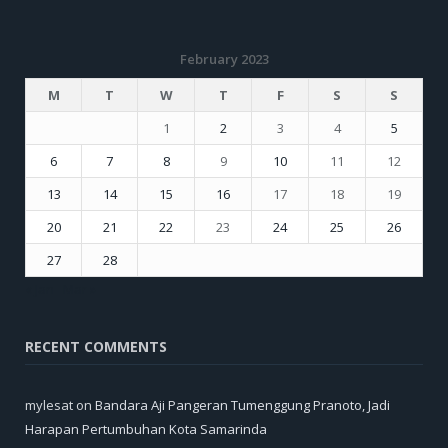
February 2023
M
T
W
T
F
S
S
1
2
3
4
5
6
7
8
9
10
11
12
13
14
15
16
17
18
19
20
21
22
23
24
25
26
27
28
« Jan
Mar »
RECENT COMMENTS
mylesat
on
Bandara Aji Pangeran Tumenggung Pranoto, Jadi
Harapan Pertumbuhan Kota Samarinda