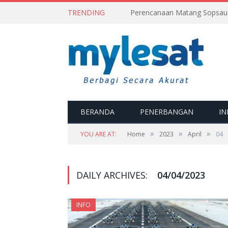
TRENDING
BERANDA
PENERBANGAN
IN
»
»
»
YOU ARE AT:
Home
2023
April
04
DAILY ARCHIVES:
04/04/2023
INFO