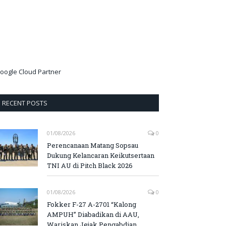
oogle Cloud Partner
RECENT POSTS
01/08/2026
0
Perencanaan Matang Sopsau
Dukung Kelancaran Keikutsertaan
TNI AU di Pitch Black 2026
01/08/2026
0
Fokker F-27 A-2701 “Kalong
AMPUH” Diabadikan di AAU,
Wariskan Jejak Pengabdian