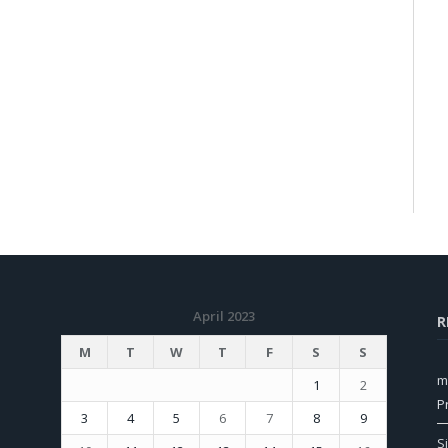
April 2023
R
M
T
W
T
F
S
S
m
1
2
P
3
4
5
6
7
8
9
S