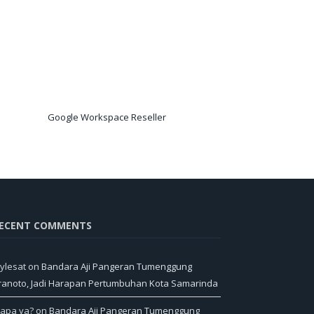
Google Workspace Reseller
ECENT COMMENTS
ylesat
on
Bandara Aji Pangeran Tumenggung
ranoto, Jadi Harapan Pertumbuhan Kota Samarinda
iapa ya?
on
Bandara Aji Pangeran Tumenggung