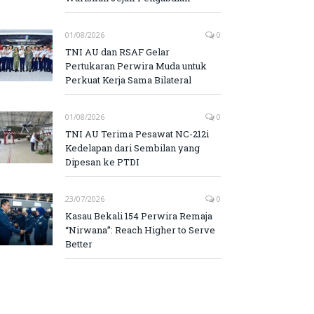
01/08/2026
0
TNI AU dan RSAF Gelar
Pertukaran Perwira Muda untuk
Perkuat Kerja Sama Bilateral
01/08/2026
0
TNI AU Terima Pesawat NC-212i
Kedelapan dari Sembilan yang
Dipesan ke PTDI
23/07/2026
0
Kasau Bekali 154 Perwira Remaja
“Nirwana”: Reach Higher to Serve
Better