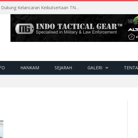
Perencanaan Matang Sopsau Dukung Kelancaran Keikutsertaan TNI AU di Pitch Black 2026
FO
HANKAM
SEJARAH
GALERI
TENTA