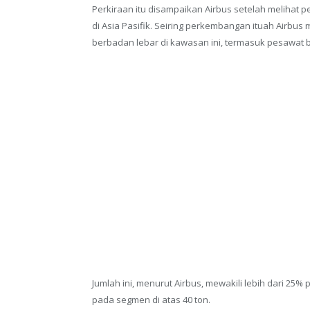
Perkiraan itu disampaikan Airbus setelah melihat
di Asia Pasifik. Seiring perkembangan ituah Airbu
berbadan lebar di kawasan ini, termasuk pesawat 
Jumlah ini, menurut Airbus, mewakili lebih dari 25
pada segmen di atas 40 ton.