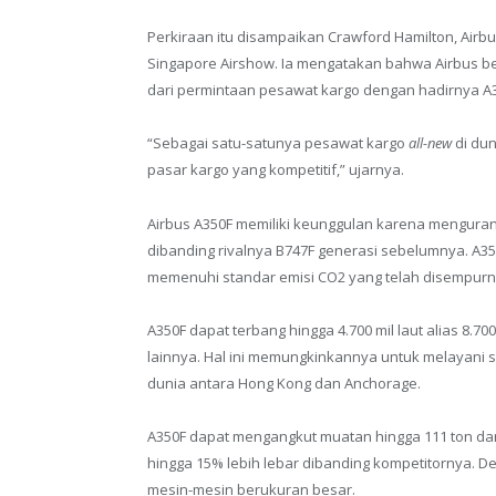
Perkiraan itu disampaikan Crawford Hamilton, Airbu
Singapore Airshow. Ia mengatakan bahwa Airbus be
dari permintaan pesawat kargo dengan hadirnya A3
“Sebagai satu-satunya pesawat kargo
all-new
di du
pasar kargo yang kompetitif,” ujarnya.
Airbus A350F memiliki keunggulan karena mengura
dibanding rivalnya B747F generasi sebelumnya. A3
memenuhi standar emisi CO2 yang telah disempurn
A350F dapat terbang hingga 4.700 mil laut alias 8.
lainnya. Hal ini memungkinkannya untuk melayani 
dunia antara Hong Kong dan Anchorage.
A350F dapat mengangkut muatan hingga 111 ton dan
hingga 15% lebih lebar dibanding kompetitornya. D
mesin-mesin berukuran besar.