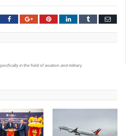
tter
Facebook
Google+
Pinterest
LinkedIn
Tumblr
Email
ecifically in the field of aviation and military