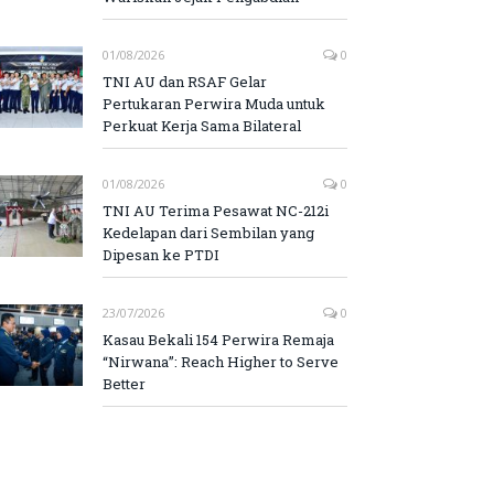
01/08/2026
0
TNI AU dan RSAF Gelar
Pertukaran Perwira Muda untuk
Perkuat Kerja Sama Bilateral
01/08/2026
0
TNI AU Terima Pesawat NC-212i
Kedelapan dari Sembilan yang
Dipesan ke PTDI
23/07/2026
0
Kasau Bekali 154 Perwira Remaja
“Nirwana”: Reach Higher to Serve
Better