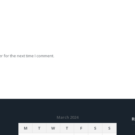
r for the next time I comment.
March 2024
R
M
T
W
T
F
S
S