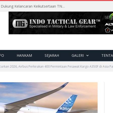
Perencanaan Matang Sopsau Dukung Kelancaran Keikutsertaan TNI AU di Pitch Black 2026
FO
HANKAM
SEJARAH
GALERI
TENTA
curkan 2026, Airbus Perkirakan 400 Permintaan Pesawat Kargo A350F di Asia Pas