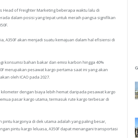
s Head of Freighter Marketing beberapa waktu lalu di
rada dalam posisi yang tepat untuk meraih pangsa signifikan
50F.
nia, A350F akan menjadi suatu kemajuan dalam hal efisiensi di
ngi konsumsi bahan bakar dan emisi karbon hingga 40%
G
50F merupakan pesawat kargo pertama saat ini yang akan
akan oleh ICAO pada 2027.
700 kilometer dengan biaya lebih hemat daripada pesawat kargo
semua pasar kargo utama, termasuk rute kargo terbesar di
 pintu kargonya di dek utama adalah yang paling besar,
engan pintu kargo leluasa, A350F dapat menangani transportasi