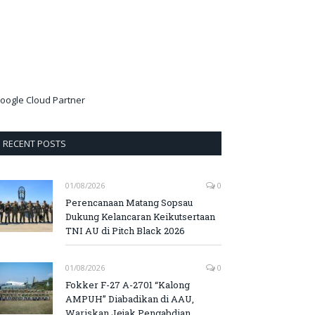
oogle Cloud Partner
RECENT POSTS
01/08/2026
0
Perencanaan Matang Sopsau
Dukung Kelancaran Keikutsertaan
TNI AU di Pitch Black 2026
01/08/2026
0
Fokker F-27 A-2701 “Kalong
AMPUH” Diabadikan di AAU,
Wariskan Jejak Pengabdian