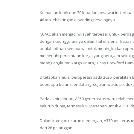
Kemudian lebih dari 70% badan pesawat ini terbuat
46 ton lebih ringan dibanding pesaingnya.
“APAC akan menjadi wilayah terbesar untuk perdag
dengan keunggulannya dalam hal efisiensi, kapasi
adalah pilihan sempurna untuk meningkatkan ope
memenuhi permintaan kargo yang beragam sekaligu
bidang angkutan kargo udara,” ucap Crawford Hami
Ditetapkan mulai beroperasi pada 2026, perakitan
beberapa bulan mendatang, sejalan waktu produks
Pada akhir Januari, A350 generasi terbaru telah me
seluruh dunia, termasuk 50 pesanan untuk A350F 
Dalam kategori ukuran menengah, A330neo terus
dari 28 pelanggan.