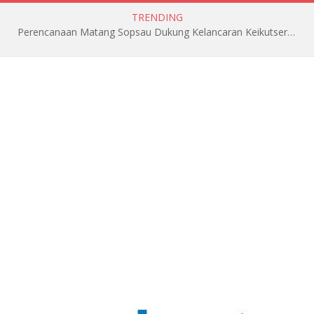
TRENDING
Perencanaan Matang Sopsau Dukung Kelancaran Keikutsertaan TNI AU di Pitch Black 2026