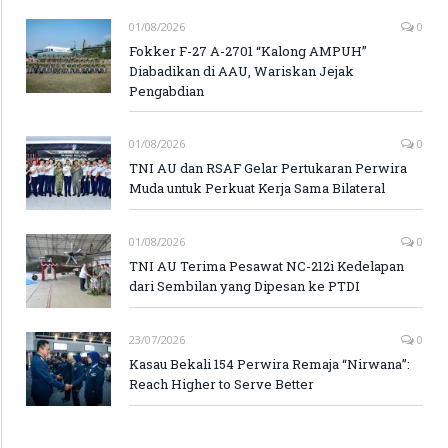
01/08/2026
0
Fokker F-27 A-2701 “Kalong AMPUH”
Diabadikan di AAU, Wariskan Jejak
Pengabdian
01/08/2026
0
TNI AU dan RSAF Gelar Pertukaran Perwira
Muda untuk Perkuat Kerja Sama Bilateral
01/08/2026
0
TNI AU Terima Pesawat NC-212i Kedelapan
dari Sembilan yang Dipesan ke PTDI
23/07/2026
0
Kasau Bekali 154 Perwira Remaja “Nirwana”:
Reach Higher to Serve Better