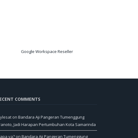
Google Workspace Reseller
ECENT COMMENTS
ylesat
on
Bandara Aji Pangeran Tumenggung
ranoto, Jadi Harapan Pertumbuhan Kota Samarinda
iapa ya?
on
Bandara Aji Pangeran Tumenggung