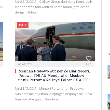
MYLESAT.COM – Cathay Group dari Hong Kong telah
an
menandatangani kontrak pemesanan (firm order)
dengan Airbus…
INFO
G
01/08/2024
0
Menhan Prabowo Kunker ke Luar Negeri,
Pesawat TNI AU Mendarat di Moskow
untuk Pertama Kalinya: Falcon 8X A-0801
MYLESAT.COM – Menteri Pertahanan Prabowo
Subianto melanjutkan kunjungan kerjanya ke Rusia.
Saat kedatangan di Bandara…