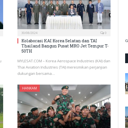
30/08/2024
0
Kolaborasi KAI Korea Selatan dan TAI
G
Thailand Bangun Pusat MRO Jet Tempur T-
50TH
u
MYLESAT.COM – Korea Aerospace Industries (KAI) dan
Thai Aviation Industries (TAI) meresmikan perjanjian
dukungan bersama…
HANKAM