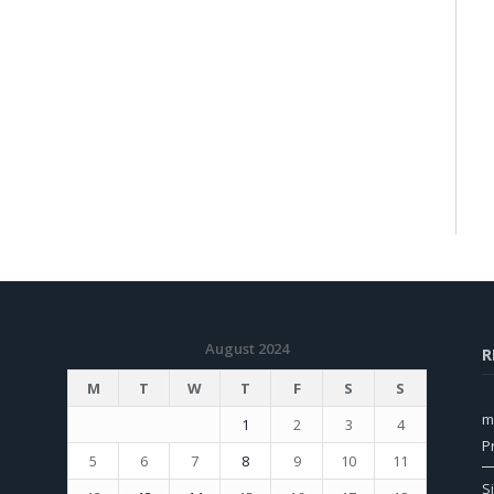
August 2024
R
M
T
W
T
F
S
S
m
1
2
3
4
P
5
6
7
8
9
10
11
S