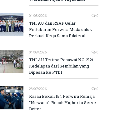
01/08/2026
0
TNI AU dan RSAF Gelar
Pertukaran Perwira Muda untuk
Perkuat Kerja Sama Bilateral
01/08/2026
0
TNI AU Terima Pesawat NC-212i
Kedelapan dari Sembilan yang
Dipesan ke PTDI
23/07/2026
0
Kasau Bekali 154 Perwira Remaja
“Nirwana”: Reach Higher to Serve
Better