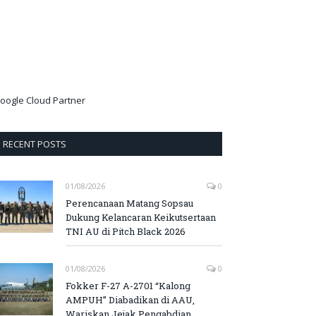
oogle Cloud Partner
RECENT POSTS
01/08/2026
0
Perencanaan Matang Sopsau
Dukung Kelancaran Keikutsertaan
TNI AU di Pitch Black 2026
01/08/2026
0
Fokker F-27 A-2701 “Kalong
AMPUH” Diabadikan di AAU,
Wariskan Jejak Pengabdian