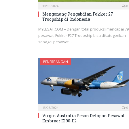
30/08/2024
0
Mengenang Pengabdian Fokker 27
Troopship di Indonesia
MYLESAT.COM – Dengan total produksi mencapai 79
pesawat, Fokker F27 Troopship bisa dikategorikan
sebagai pesawat…
PENERBANGAN
13/08/2024
0
Virgin Australia Pesan Delapan Pesawat
Embraer E190-E2