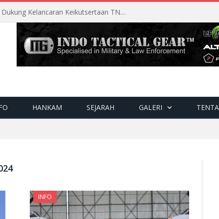
Perencanaan Matang Sopsau Dukung Kelancaran Keikutsertaan TNI AU di Pitch Black 2026
FO
HANKAM
SEJARAH
GALERI
TENTA
024
INFO