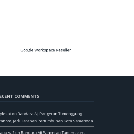
Google Workspace Reseller
ECENT COMMENTS
ylesat
on
Bandara Aji Pangeran Tumenggung
ranoto, Jadi Harapan Pertumbuhan Kota Samarinda
iapa ya?
on
Bandara Aji Pangeran Tumenggung