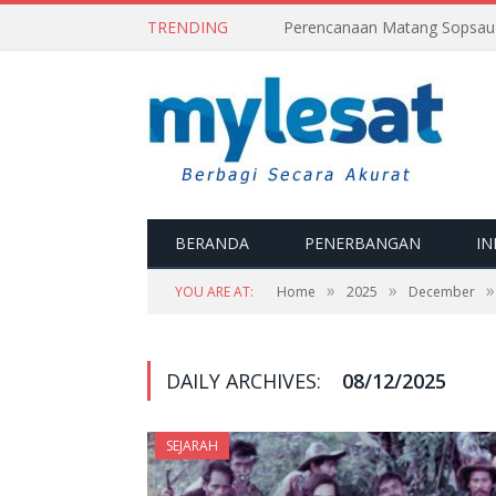
TRENDING
BERANDA
PENERBANGAN
IN
»
»
»
YOU ARE AT:
Home
2025
December
DAILY ARCHIVES:
08/12/2025
SEJARAH