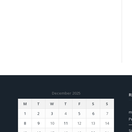
December 2025
R
M
T
W
T
F
S
S
m
1
2
3
4
5
6
7
P
8
9
10
11
12
13
14
S