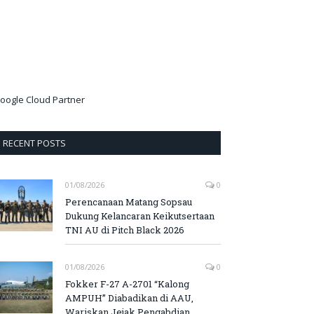
oogle Cloud Partner
RECENT POSTS
01/08/2026
0
Perencanaan Matang Sopsau
Dukung Kelancaran Keikutsertaan
TNI AU di Pitch Black 2026
01/08/2026
0
Fokker F-27 A-2701 “Kalong
AMPUH” Diabadikan di AAU,
Wariskan Jejak Pengabdian