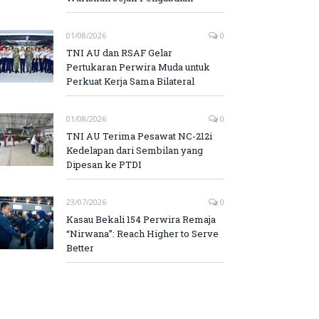
01/08/2026
0
TNI AU dan RSAF Gelar
Pertukaran Perwira Muda untuk
Perkuat Kerja Sama Bilateral
01/08/2026
0
TNI AU Terima Pesawat NC-212i
Kedelapan dari Sembilan yang
Dipesan ke PTDI
23/07/2026
0
Kasau Bekali 154 Perwira Remaja
“Nirwana”: Reach Higher to Serve
Better