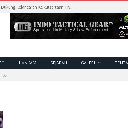
Perencanaan Matang Sopsau Dukung Kelancaran Keikutsertaan TNI AU di Pitch Black 2026
FO
HANKAM
SEJARAH
GALERI
TENTA
08