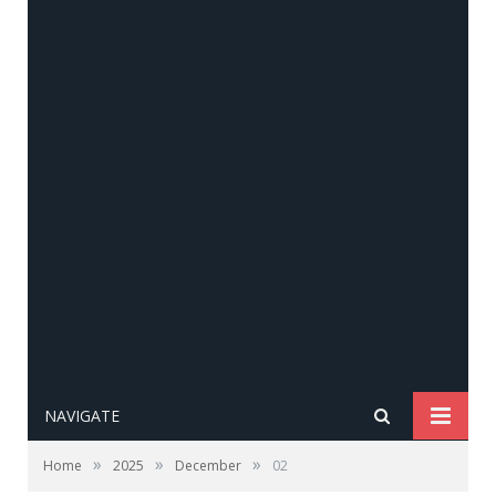
NAVIGATE
»
»
»
Home
2025
December
02