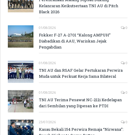
Kelancaran Keikutsertaan TNI AU di Pitch
Black 2026
01/08/2026
0
Fokker F-27 A-2701 “Kalong AMPUH”
Diabadikan di AAU, Wariskan Jejak
Pengabdian
01/08/2026
0
TNI AU dan RSAF Gelar Pertukaran Perwira
Muda untuk Perkuat Kerja Sama Bilateral
01/08/2026
0
TNI AU Terima Pesawat NC-212i Kedelapan
dari Sembilan yang Dipesan ke PTDI
23/07/2026
0
Kasau Bekali 154 Perwira Remaja “Nirwana”: