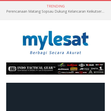
TRENDING
Perencanaan Matang Sopsau Dukung Kelancaran Keikutsertaan TNI AU di Pitch Black 2026