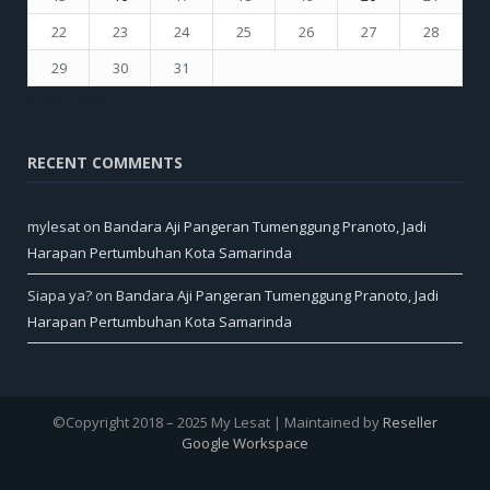
22
23
24
25
26
27
28
29
30
31
« Nov
Jan »
RECENT COMMENTS
mylesat
on
Bandara Aji Pangeran Tumenggung Pranoto, Jadi
Harapan Pertumbuhan Kota Samarinda
Siapa ya?
on
Bandara Aji Pangeran Tumenggung Pranoto, Jadi
Harapan Pertumbuhan Kota Samarinda
©Copyright 2018 – 2025 My Lesat | Maintained by
Reseller
Google Workspace