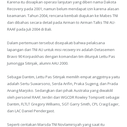
Karena itu disiapkan operasi lanjutan yang diberi nama Dakota
Recovery pada 2001, namun belum men­dapat izin karena alasan
keamanan. Tahun 2004, rencana kembali diajukan ke Mabes TNI
dan di­bahas secara detail pada Airman to Airman Talks TNI AU-
RAAF pada Juli 2004 di Bali.
Dalam pertemuan tersebut disepakati bahwa pelaksana
lapangan dari TNI AU untuk misi
recovery
ini ada­lah Detasemen
Bravo 90 Korpaskhas dengan komandan tim ditunjuk Lettu Pas
Jumongga Sitinjak, alumni AAU 2000.
Sebagai Dantim, Lettu Pas Sitinjak memilih empat anggotnya yaitu
adalah Sertu Suwarsono, Serda Arifin, Praka Sugeng, dan Prada
Anang Marjoko. Sedangkan dari pihak Australia yang diwakilil
oleh personel RAAF, terdiri dari WGCDR Rowley Tompsett se­bagai
Dantim, FLTLT Gregory Williams, SGT Garry Smith, CPL Craig Eager,
dan LAC Daniel Pendergast.
Seperti ceritakan Marsda TNI Novlamirsyah yang saat itu