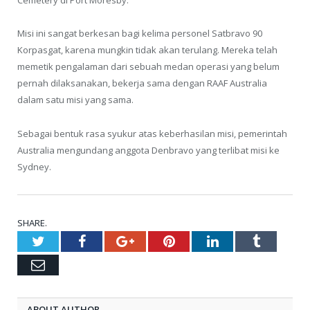
Cemetery di Port Moresby.
Misi ini sangat berkesan bagi kelima personel Satbravo 90
Korpasgat, karena mungkin tidak akan terulang. Mereka telah
memetik pengalaman dari sebuah medan operasi yang belum
pernah dilaksanakan, bekerja sama dengan RAAF Australia
dalam satu misi yang sama.
Sebagai bentuk rasa syukur atas keberhasilan misi, pemerintah
Australia mengundang anggota Denbravo yang terlibat misi ke
Sydney.
SHARE.
Twitter
Facebook
Google+
Pinterest
LinkedIn
Tumblr
Email
ABOUT AUTHOR