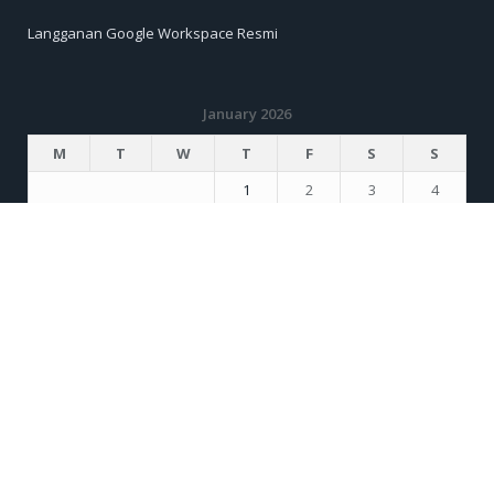
Langganan Google Workspace Resmi
January 2026
M
T
W
T
F
S
S
1
2
3
4
5
6
7
8
9
10
11
12
13
14
15
16
17
18
19
20
21
22
23
24
25
26
27
28
29
30
31
« Dec
Feb »
RECENT COMMENTS