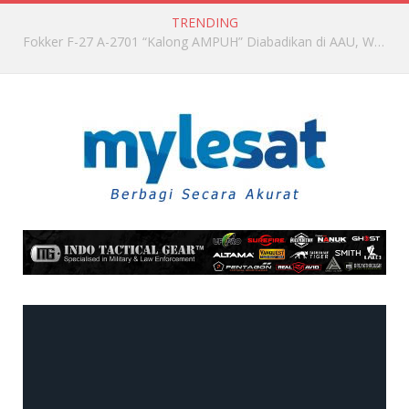
TRENDING
TNI AU dan RSAF Gelar Pertukaran Perwira Muda untuk Perkuat Kerja Sama Bilateral