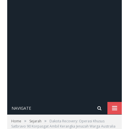
NAVIGATE
»
»
Home
Sejarah
Dakota Recovery: Operasi Khusus
Satbravo 90 Korpasgat Ambil Kerangka Jenazah Warga Australia