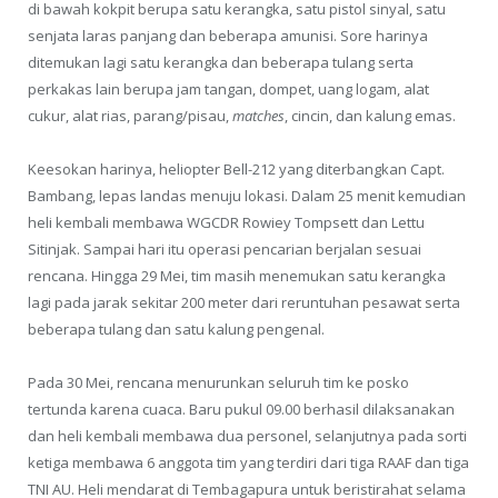
di bawah kokpit berupa satu kerangka, satu pistol sinyal, satu
senjata laras panjang dan beberapa amunisi. Sore harinya
ditemukan lagi satu kerangka dan beberapa tulang serta
perkakas lain berupa jam tangan, dompet, uang logam, alat
cukur, alat rias, parang/pisau,
matches
, cincin, dan kalung emas.
Keesokan harinya, heliopter Bell-212 yang diterbangkan Capt.
Bambang, lepas landas menuju lokasi. Dalam 25 menit kemudian
heli kembali membawa WGCDR Rowiey Tompsett dan Lettu
Sitinjak. Sampai hari itu operasi pencarian berjalan sesuai
rencana. Hingga 29 Mei, tim masih menemukan satu kerangka
lagi pada jarak sekitar 200 meter dari reruntuhan pesawat serta
beberapa tulang dan satu kalung pengenal.
Pada 30 Mei, rencana me­nurunkan seluruh tim ke posko
tertunda karena cuaca. Baru pukul 09.00 berhasil dilaksanakan
dan heli kembali membawa dua personel, selanjutnya pada sorti
ketiga membawa 6 anggota tim yang terdiri dari tiga RAAF dan tiga
TNI AU. Heli mendarat di Tembagapura untuk beristirahat selama