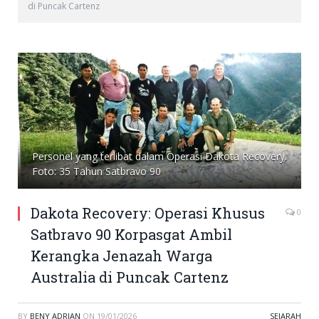
di Puncak Cartenz
Personel yang terlibat dalam Operasi Dakota Recovery.
Foto: 35 Tahun Satbravo 90
Dakota Recovery: Operasi Khusus
0
Satbravo 90 Korpasgat Ambil
Kerangka Jenazah Warga
Australia di Puncak Cartenz
BY
BENY ADRIAN
ON
19/01/2026
SEJARAH