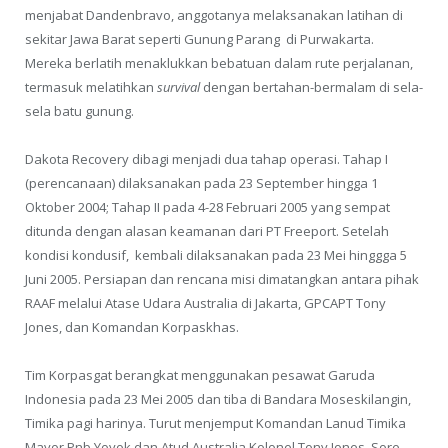
menjabat Dandenbravo, anggotanya melaksanakan latihan di
sekitar Jawa Barat seperti Gunung Parang di Purwakarta.
Mereka berlatih menaklukkan bebatuan dalam rute perjalanan,
termasuk melatihkan
survival
dengan bertahan-bermalam di sela-
sela batu gunung.
Dakota Recovery dibagi menjadi dua tahap operasi. Tahap I
(perencanaan) dilaksanakan pada 23 September hingga 1
Oktober 2004; Tahap II pada 4-28 Februari 2005 yang sempat
ditunda dengan alasan keamanan dari PT Freeport. Setelah
kondisi kondusif, kembali dilaksanakan pada 23 Mei hinggga 5
Juni 2005. Persiapan dan rencana misi dimatangkan antara pihak
RAAF melalui Atase Udara Australia di Jakarta, GPCAPT Tony
Jones, dan Komandan Korpaskhas.
Tim Korpasgat berangkat menggunakan pesawat Garuda
Indonesia pada 23 Mei 2005 dan tiba di Bandara Moseskilangin,
Timika pagi harinya. Turut menjemput Komandan Lanud Timika
Mayor Pnb Yoyok dan Atud Australia Kolonel Tony Jones. Sore