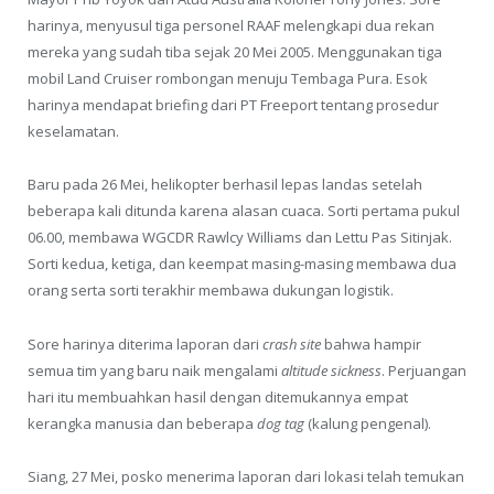
harinya, menyusul tiga personel RAAF melengkapi dua rekan
mereka yang sudah tiba sejak 20 Mei 2005. Menggunakan tiga
mobil Land Cruiser rombongan menuju Tembaga Pura. Esok
harinya mendapat briefing dari PT Freeport tentang prosedur
keselamatan.
Baru pada 26 Mei, helikopter berhasil lepas landas setelah
beberapa kali ditunda karena alasan cuaca. Sorti pertama pukul
06.00, membawa WGCDR Rawlcy Williams dan Lettu Pas Sitinjak.
Sorti kedua, ketiga, dan keempat masing-masing membawa dua
orang serta sorti terakhir membawa dukungan logistik.
Sore harinya diterima laporan dari
crash site
bahwa hampir
semua tim yang baru naik mengalami
altitude sickness
. Perjuangan
hari itu membuahkan hasil dengan ditemukannya empat
kerangka manusia dan beberapa
dog tag
(kalung pengenal).
Siang, 27 Mei, posko menerima laporan dari lokasi telah temukan