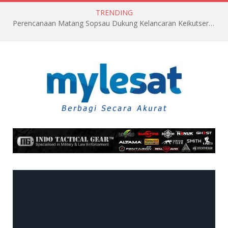
TRENDING
Perencanaan Matang Sopsau Dukung Kelancaran Keikutsertaan TNI AU di Pitch Black 2026