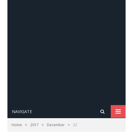
NAVIGATE
»
»
»
Home
2017
December
22