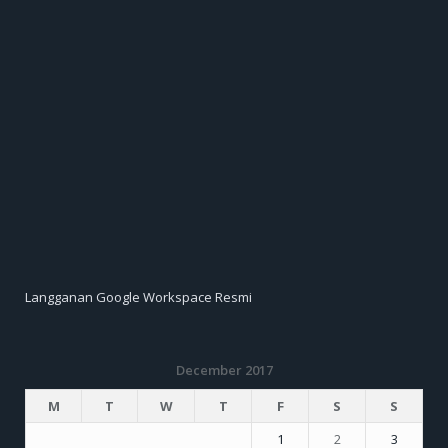
Langganan Google Workspace Resmi
December 2017
M
T
W
T
F
S
S
1
2
3