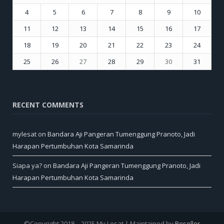
4
5
6
7
8
9
10
11
12
13
14
15
16
17
18
19
20
21
22
23
24
25
26
27
28
29
30
31
« Nov
Jan »
RECENT COMMENTS
mylesat
on
Bandara Aji Pangeran Tumenggung Pranoto, Jadi
Harapan Pertumbuhan Kota Samarinda
Siapa ya?
on
Bandara Aji Pangeran Tumenggung Pranoto, Jadi
Harapan Pertumbuhan Kota Samarinda
©Copyright 2018 – 2025 My Lesat | Maintained by
Reseller