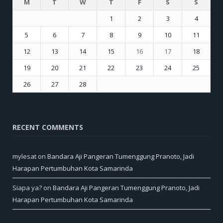
M
T
W
T
F
S
S
1
2
3
4
5
6
7
8
9
10
11
12
13
14
15
16
17
18
19
20
21
22
23
24
25
26
27
28
« Jan
Mar »
RECENT COMMENTS
mylesat
on
Bandara Aji Pangeran Tumenggung Pranoto, Jadi
Harapan Pertumbuhan Kota Samarinda
Siapa ya?
on
Bandara Aji Pangeran Tumenggung Pranoto, Jadi
Harapan Pertumbuhan Kota Samarinda