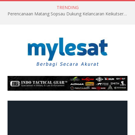
TRENDING
Perencanaan Matang Sopsau Dukung Kelancaran Keikutsertaan TNI AU di Pitch Black 2026