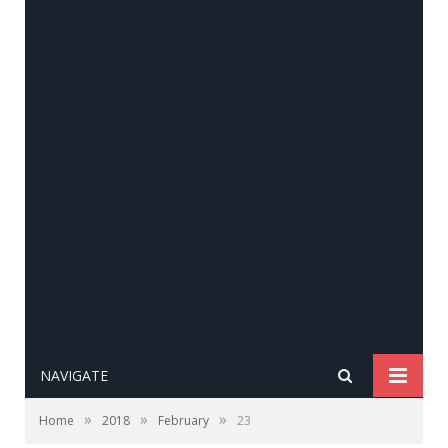
NAVIGATE
»
»
»
Home
2018
February
23