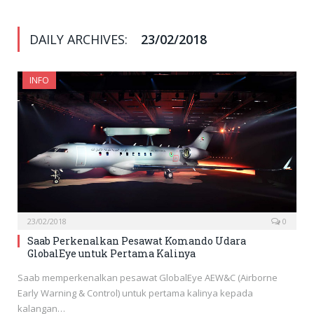
DAILY ARCHIVES:
23/02/2018
INFO
23/02/2018
0
Saab Perkenalkan Pesawat Komando Udara
GlobalEye untuk Pertama Kalinya
Saab memperkenalkan pesawat GlobalEye AEW&C (Airborne
Early Warning & Control) untuk pertama kalinya kepada
kalangan…