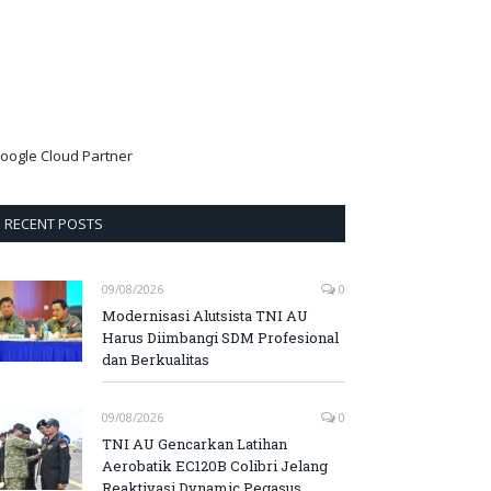
oogle Cloud Partner
RECENT POSTS
09/08/2026
0
Modernisasi Alutsista TNI AU
Harus Diimbangi SDM Profesional
dan Berkualitas
09/08/2026
0
TNI AU Gencarkan Latihan
Aerobatik EC120B Colibri Jelang
Reaktivasi Dynamic Pegasus