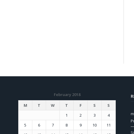
February 2018
R
M
T
W
T
F
S
S
m
1
2
3
4
P
5
6
7
8
9
10
11
S