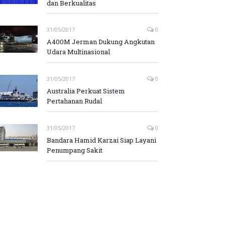
dan Berkualitas
31/05/2017
0
A400M Jerman Dukung Angkutan
Udara Multinasional
31/05/2017
0
Australia Perkuat Sistem
Pertahanan Rudal
31/05/2017
0
Bandara Hamid Karzai Siap Layani
Penumpang Sakit