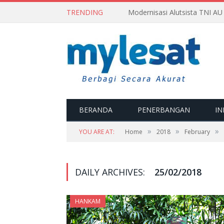
TRENDING
BERANDA
PENERBANGAN
IN
»
»
»
YOU ARE AT:
Home
2018
February
DAILY ARCHIVES:
25/02/2018
HANKAM