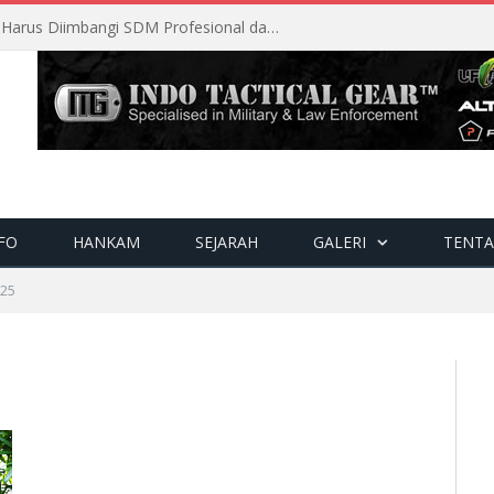
Modernisasi Alutsista TNI AU Harus Diimbangi SDM Profesional dan Berkualitas
FO
HANKAM
SEJARAH
GALERI
TENTA
25