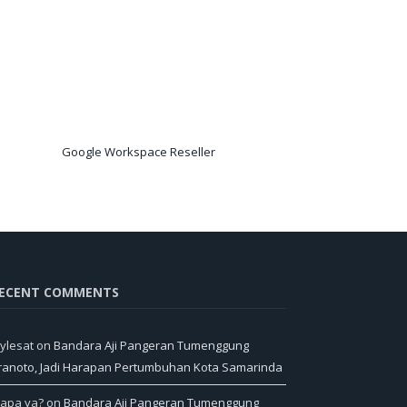
Google Workspace Reseller
ECENT COMMENTS
ylesat
on
Bandara Aji Pangeran Tumenggung
ranoto, Jadi Harapan Pertumbuhan Kota Samarinda
iapa ya?
on
Bandara Aji Pangeran Tumenggung