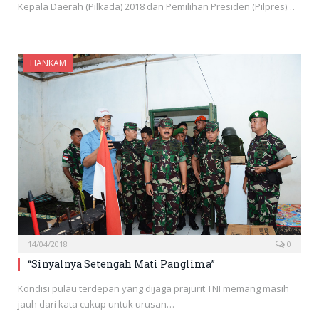
Kepala Daerah (Pilkada) 2018 dan Pemilihan Presiden (Pilpres)…
HANKAM
14/04/2018
0
“Sinyalnya Setengah Mati Panglima”
Kondisi pulau terdepan yang dijaga prajurit TNI memang masih
jauh dari kata cukup untuk urusan…