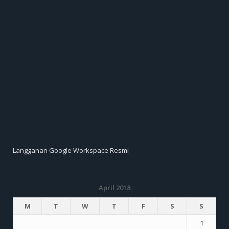
Langganan Google Workspace Resmi
April 2018
M
T
W
T
F
S
S
1