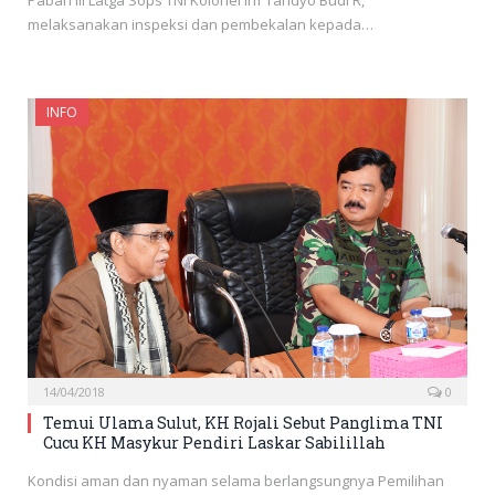
Paban III Latga Sops TNI Kolonel Inf Tandyo Budi R,
melaksanakan inspeksi dan pembekalan kepada…
INFO
14/04/2018
0
Temui Ulama Sulut, KH Rojali Sebut Panglima TNI
Cucu KH Masykur Pendiri Laskar Sabilillah
Kondisi aman dan nyaman selama berlangsungnya Pemilihan