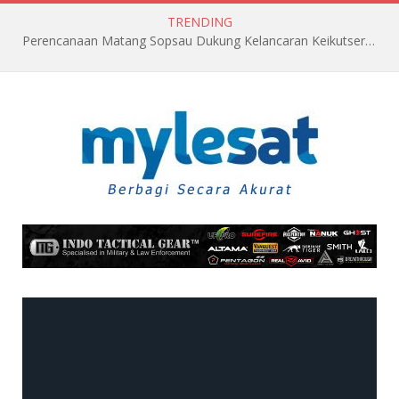
TRENDING
Perencanaan Matang Sopsau Dukung Kelancaran Keikutsertaan TNI AU di Pitch Black 2026