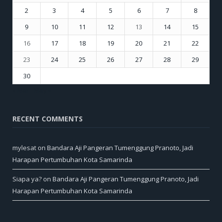
2
3
4
5
6
7
8
9
10
11
12
13
14
15
16
17
18
19
20
21
22
23
24
25
26
27
28
29
30
« Mar
May »
RECENT COMMENTS
mylesat
on
Bandara Aji Pangeran Tumenggung Pranoto, Jadi
Harapan Pertumbuhan Kota Samarinda
Siapa ya?
on
Bandara Aji Pangeran Tumenggung Pranoto, Jadi
Harapan Pertumbuhan Kota Samarinda