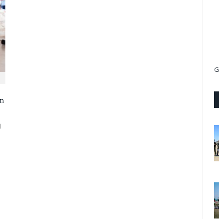
G
an
l