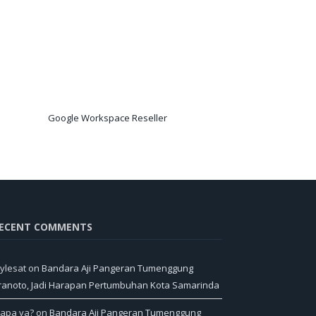
Google Workspace Reseller
ECENT COMMENTS
ylesat
on
Bandara Aji Pangeran Tumenggung
ranoto, Jadi Harapan Pertumbuhan Kota Samarinda
iapa ya?
on
Bandara Aji Pangeran Tumenggung