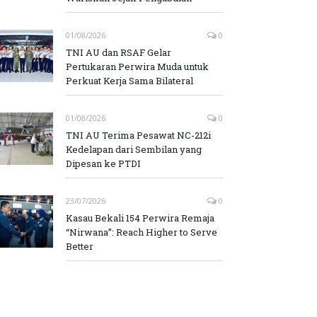
01/08/2026
0
TNI AU dan RSAF Gelar
Pertukaran Perwira Muda untuk
Perkuat Kerja Sama Bilateral
01/08/2026
0
TNI AU Terima Pesawat NC-212i
Kedelapan dari Sembilan yang
Dipesan ke PTDI
23/07/2026
0
Kasau Bekali 154 Perwira Remaja
“Nirwana”: Reach Higher to Serve
Better