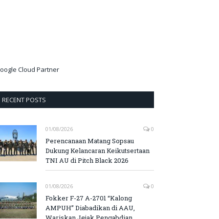
oogle Cloud Partner
RECENT POSTS
01/08/2026
0
Perencanaan Matang Sopsau
Dukung Kelancaran Keikutsertaan
TNI AU di Pitch Black 2026
01/08/2026
0
Fokker F-27 A-2701 “Kalong
AMPUH” Diabadikan di AAU,
Wariskan Jejak Pengabdian