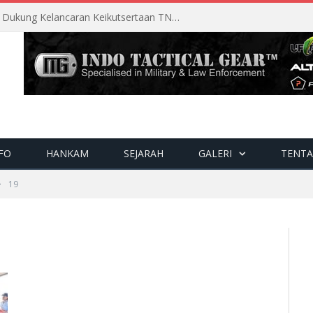
Perencanaan Matang Sopsau Dukung Kelancaran Keikutsertaan TNI AU di Pitch Black 2026
FO
HANKAM
SEJARAH
GALERI
TENTA
»
19