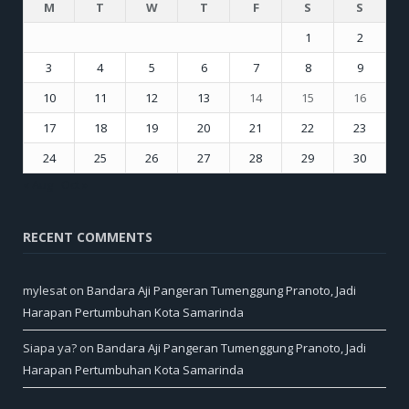
M
T
W
T
F
S
S
1
2
3
4
5
6
7
8
9
10
11
12
13
14
15
16
17
18
19
20
21
22
23
24
25
26
27
28
29
30
« Aug
Oct »
RECENT COMMENTS
mylesat
on
Bandara Aji Pangeran Tumenggung Pranoto, Jadi
Harapan Pertumbuhan Kota Samarinda
Siapa ya?
on
Bandara Aji Pangeran Tumenggung Pranoto, Jadi
Harapan Pertumbuhan Kota Samarinda