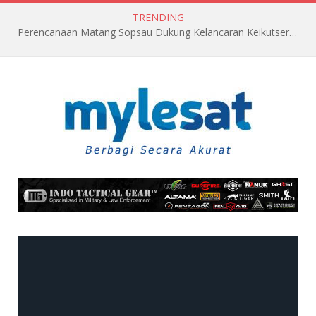
TRENDING
Perencanaan Matang Sopsau Dukung Kelancaran Keikutsertaan TNI AU di Pitch Black 2026