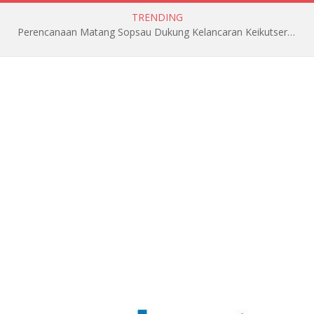
TRENDING
Perencanaan Matang Sopsau Dukung Kelancaran Keikutsertaan TNI AU di Pitch Black 2026