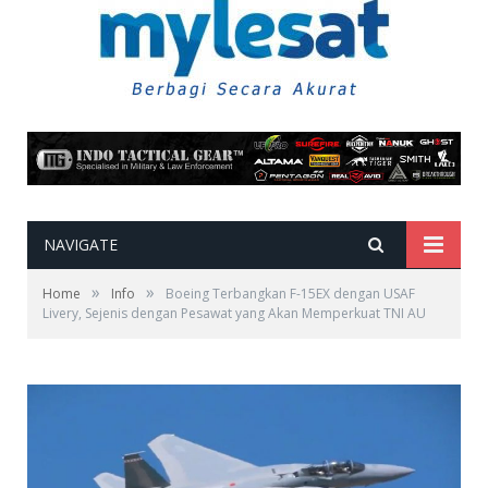
NAVIGATE
»
»
Home
Info
Boeing Terbangkan F-15EX dengan USAF
Livery, Sejenis dengan Pesawat yang Akan Memperkuat TNI AU