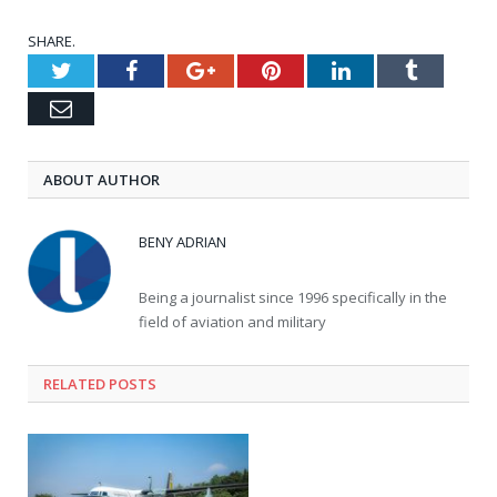
SHARE.
Twitter
Facebook
Google+
Pinterest
LinkedIn
Tumblr
Email
ABOUT AUTHOR
BENY ADRIAN
Being a journalist since 1996 specifically in the
field of aviation and military
RELATED
POSTS