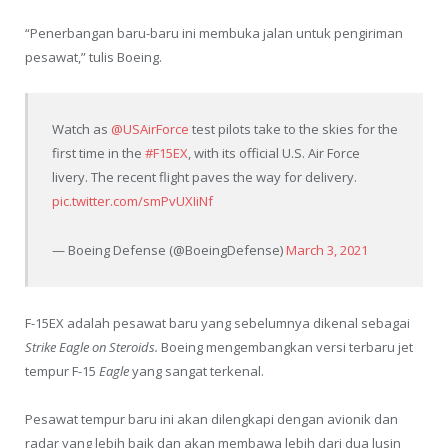
“Penerbangan baru-baru ini membuka jalan untuk pengiriman
pesawat,” tulis Boeing.
Watch as
@USAirForce
test pilots take to the skies for the
first time in the
#F15EX
, with its official U.S. Air Force
livery. The recent flight paves the way for delivery.
pic.twitter.com/smPvUXIiNf
— Boeing Defense (@BoeingDefense)
March 3, 2021
F-15EX adalah pesawat baru yang sebelumnya dikenal sebagai
Strike Eagle on Steroids.
Boeing mengembangkan versi terbaru jet
tempur F-15
Eagle
yang sangat terkenal.
Pesawat tempur baru ini akan dilengkapi dengan avionik dan
radar yang lebih baik dan akan membawa lebih dari dua lusin