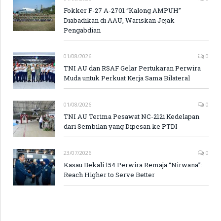
Fokker F-27 A-2701 “Kalong AMPUH”
Diabadikan di AAU, Wariskan Jejak
Pengabdian
01/08/2026
0
TNI AU dan RSAF Gelar Pertukaran Perwira
Muda untuk Perkuat Kerja Sama Bilateral
01/08/2026
0
TNI AU Terima Pesawat NC-212i Kedelapan
dari Sembilan yang Dipesan ke PTDI
23/07/2026
0
Kasau Bekali 154 Perwira Remaja “Nirwana”:
Reach Higher to Serve Better