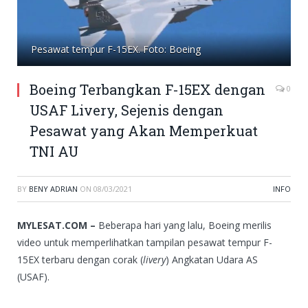
Pesawat tempur F-15EX. Foto: Boeing
Boeing Terbangkan F-15EX dengan
0
USAF Livery, Sejenis dengan
Pesawat yang Akan Memperkuat
TNI AU
BY
BENY ADRIAN
ON
08/03/2021
INFO
MYLESAT.COM –
Beberapa hari yang lalu, Boeing merilis
video untuk memperlihatkan tampilan pesawat tempur F-
15EX terbaru dengan corak (
livery
) Angkatan Udara AS
(USAF).