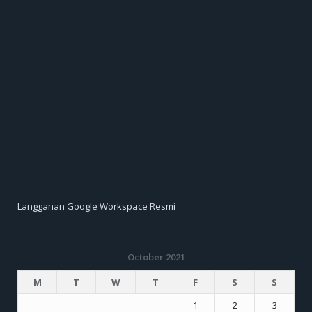
Langganan Google Workspace Resmi
October 2021
M
T
W
T
F
S
S
1
2
3