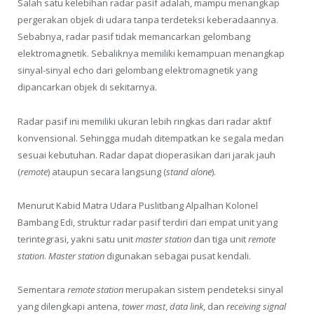
Salah satu kelebihan radar pasif adalah, mampu menangkap
pergerakan objek di udara tanpa terdeteksi keberadaannya.
Sebabnya, radar pasif tidak memancarkan gelombang
elektromagnetik. Sebaliknya memiliki kemampuan menangkap
sinyal-sinyal echo dari gelombang elektromagnetik yang
dipancarkan objek di sekitarnya.
Radar pasif ini memiliki ukuran lebih ringkas dari radar aktif
konvensional. Sehingga mudah ditempatkan ke segala medan
sesuai kebutuhan. Radar dapat dioperasikan dari jarak jauh
(
remote
) ataupun secara langsung (
stand alone
).
Menurut Kabid Matra Udara Puslitbang Alpalhan Kolonel
Bambang Edi, struktur radar pasif terdiri dari empat unit yang
terintegrasi, yakni satu unit
master station
dan tiga unit
remote
station
.
Master station
digunakan sebagai pusat kendali.
Sementara
remote station
merupakan sistem pendeteksi sinyal
yang dilengkapi antena,
tower mast
,
data link
, dan
receiving signal