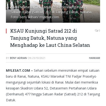
KSAU Marsekal TNI Fadjar Prasetyo mengunjungi
Satuan Radar (Satrad) 212 di Tanjung Datuk, Natuna.
Foto: beny adrian/ mylesat.com
KSAU Kunjungi Satrad 212 di
0
Tanjung Datuk, Natuna yang
Menghadap ke Laut China Selatan
BY
BENY ADRIAN
ON
23/10/2021
HANKAM
MYLESAT.COM –
Sehari sebelum meresmikan empat satuan
baru di Ranai, Natuna, KSAU Marsekal TNI Fadjar Prasetyo
mengunjungi sejumlah lokasi di Ranai. Mulai dari memeriksa
kesiapan Skadron Udara 52, Detasemen Pertahanan Udara
(Denhanud) 477 hingga Satuan Radar (Satrad) 212 di Tanjung
Datuk.