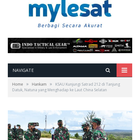
NAVIGATE
»
»
Home
Hankam
KSAU Kunjungi Satrad 212 di Tanjung
Datuk, Natuna yang Menghadap ke Laut China Selatan