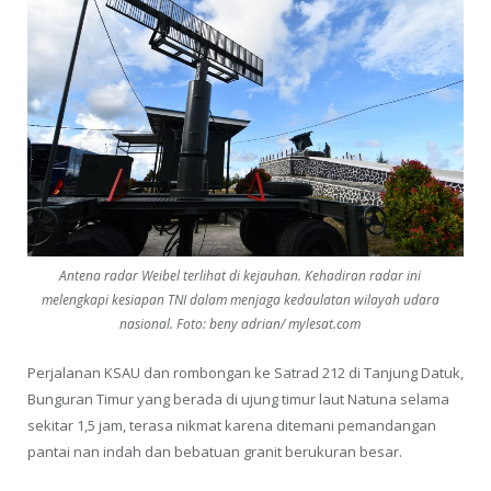
Antena radar Weibel terlihat di kejauhan. Kehadiran radar ini
melengkapi kesiapan TNI dalam menjaga kedaulatan wilayah udara
nasional. Foto: beny adrian/ mylesat.com
Perjalanan KSAU dan rombongan ke Satrad 212 di Tanjung Datuk,
Bunguran Timur yang berada di ujung timur laut Natuna selama
sekitar 1,5 jam, terasa nikmat karena ditemani pemandangan
pantai nan indah dan bebatuan granit berukuran besar.