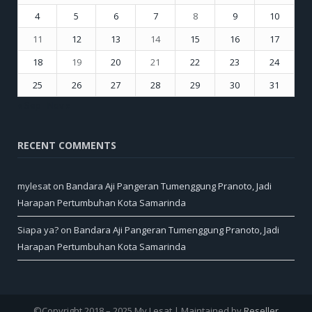
4
5
6
7
8
9
10
11
12
13
14
15
16
17
18
19
20
21
22
23
24
25
26
27
28
29
30
31
« Sep
Nov »
RECENT COMMENTS
mylesat
on
Bandara Aji Pangeran Tumenggung Pranoto, Jadi
Harapan Pertumbuhan Kota Samarinda
Siapa ya?
on
Bandara Aji Pangeran Tumenggung Pranoto, Jadi
Harapan Pertumbuhan Kota Samarinda
©Copyright 2018 – 2025 My Lesat | Maintained by
Reseller